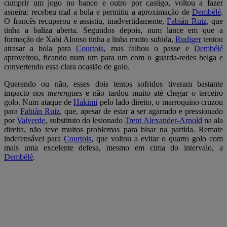
cumprir um jogo no banco e outro por castigo, voltou a fazer
asneira: recebeu mal a bola e permitiu a aproximação de
Dembélé
.
O francês recuperou e assistiu, inadvertidamente,
Fabián Ruiz
, que
tinha a baliza aberta. Segundos depois, num lance em que a
formação de Xabi Alonso tinha a linha muito subida,
Rudiger
tentou
atrasar a bola para
Courtois
, mas falhou o passe e
Dembélé
aproveitou, ficando num um para um com o guarda-redes belga e
convertendo essa clara ocasião de golo.
Querendo ou não, esses dois tentos sofridos tiveram bastante
impacto nos
merengues
e não tardou muito até chegar o terceiro
golo. Num ataque de
Hakimi
pelo lado direito, o marroquino cruzou
para
Fabián Ruiz
, que, apesar de estar a ser agarrado e pressionado
por
Valverde
, substituto do lesionado
Trent Alexander-Arnold
na ala
direita, não teve muitos problemas para bisar na partida. Remate
indefensável para
Courtois
, que voltou a evitar o quarto golo com
mais uma excelente defesa, mesmo em cima do intervalo, a
Dembélé
.