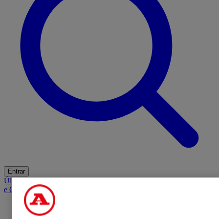
Entrar
Últimas
Mercado
Opinião
iGaming Hub
A BOLA SUGERE
Barba
e Cabelo