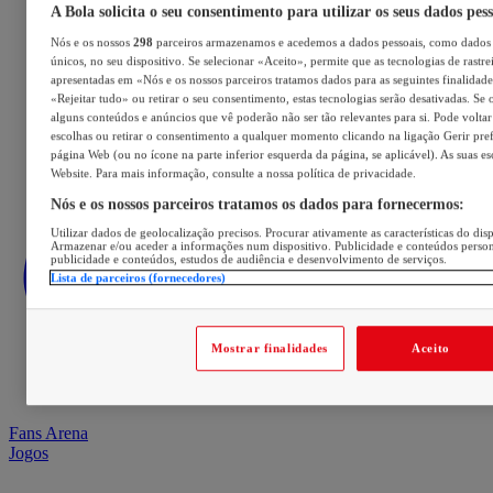
A Bola solicita o seu consentimento para utilizar os seus dados pes
Nós e os nossos
298
parceiros armazenamos e acedemos a dados pessoais, como dados 
únicos, no seu dispositivo. Se selecionar «Aceito», permite que as tecnologias de rastre
apresentadas em «Nós e os nossos parceiros tratamos dados para as seguintes finalidades
«Rejeitar tudo» ou retirar o seu consentimento, estas tecnologias serão desativadas. Se 
alguns conteúdos e anúncios que vê poderão não ser tão relevantes para si. Pode voltar 
escolhas ou retirar o consentimento a qualquer momento clicando na ligação Gerir prefe
página Web (ou no ícone na parte inferior esquerda da página, se aplicável). As suas e
Website. Para mais informação, consulte a nossa política de privacidade.
Nós e os nossos parceiros tratamos os dados para fornecermos:
Utilizar dados de geolocalização precisos. Procurar ativamente as características do disp
Armazenar e/ou aceder a informações num dispositivo. Publicidade e conteúdos perso
publicidade e conteúdos, estudos de audiência e desenvolvimento de serviços.
Lista de parceiros (fornecedores)
Mostrar finalidades
Aceito
Fans Arena
Jogos