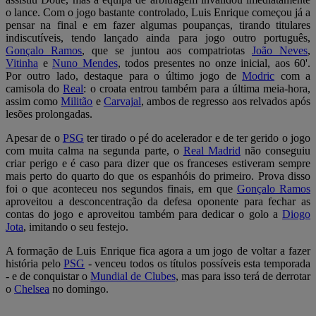
o lance. Com o jogo bastante controlado, Luis Enrique começou já a
pensar na final e em fazer algumas poupanças, tirando titulares
indiscutíveis, tendo lançado ainda para jogo outro português,
Gonçalo Ramos
, que se juntou aos compatriotas
João Neves
,
Vitinha
e
Nuno Mendes
, todos presentes no onze inicial, aos 60'.
Por outro lado, destaque para o último jogo de
Modric
com a
camisola do
Real
: o croata entrou também para a última meia-hora,
assim como
Militão
e
Carvajal
, ambos de regresso aos relvados após
lesões prolongadas.
Apesar de o
PSG
ter tirado o pé do acelerador e de ter gerido o jogo
com muita calma na segunda parte, o
Real Madrid
não conseguiu
criar perigo e é caso para dizer que os franceses estiveram sempre
mais perto do quarto do que os espanhóis do primeiro. Prova disso
foi o que aconteceu nos segundos finais, em que
Gonçalo Ramos
aproveitou a desconcentração da defesa oponente para fechar as
contas do jogo e aproveitou também para dedicar o golo a
Diogo
Jota
, imitando o seu festejo.
A formação de Luis Enrique fica agora a um jogo de voltar a fazer
história pelo
PSG
- venceu todos os títulos possíveis esta temporada
- e de conquistar o
Mundial de Clubes
, mas para isso terá de derrotar
o
Chelsea
no domingo.