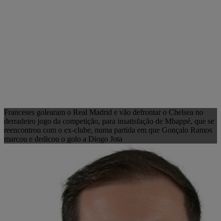
Franceses golearam o Real Madrid e vão defrontar o Chelsea no
derradeiro jogo da competição, para insatisfação de Mbappé, que se
reencontrou com o ex-clube, numa partida em que Gonçalo Ramos
marcou e dedicou o golo a Diogo Jota