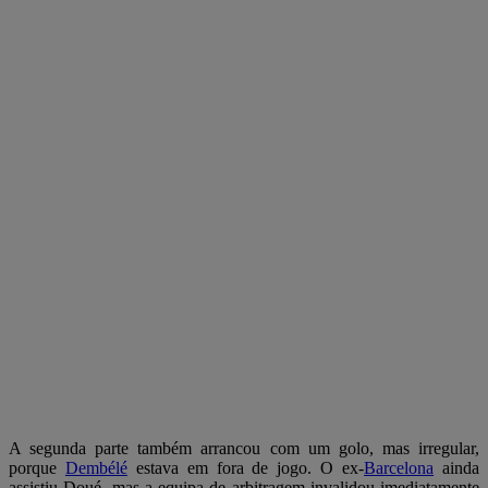
A segunda parte também arrancou com um golo, mas irregular,
porque
Dembélé
estava em fora de jogo. O ex-
Barcelona
ainda
assistiu Doué, mas a equipa de arbitragem invalidou imediatamente