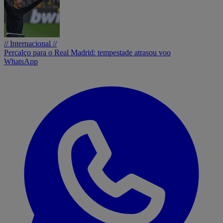
// Internacional //
Percalço para o Real Madrid: tempestade atrasou voo
WhatsApp