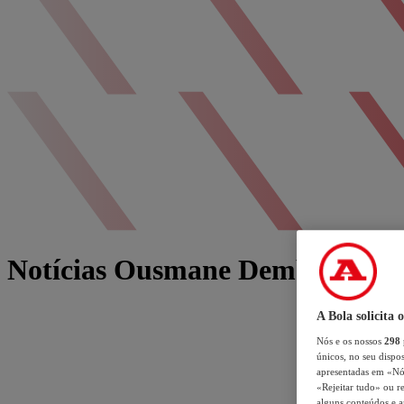
Notícias Ousmane Dembélé
A Bola solicita 
Nós e os nossos
298
únicos, no seu dispos
apresentadas em «Nós 
«Rejeitar tudo» ou re
alguns conteúdos e an