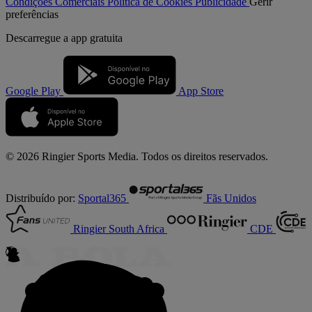
Condições Comerciais
Política de Cookies
Publicidade
Gerir
preferências
Descarregue a
app gratuita
Google Play
App Store
© 2026 Ringier Sports Media. Todos os direitos reservados.
Distribuído por:
Sportal365
Fãs Unidos
Ringier South Africa
CDE