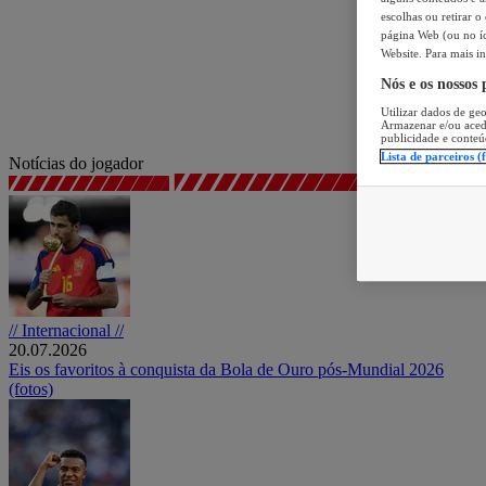
escolhas ou retirar 
página Web (ou no íc
Website. Para mais in
Nós e os nossos
Utilizar dados de geo
Armazenar e/ou aced
publicidade e conteú
Lista de parceiros (
Notícias do jogador
// Internacional //
20.07.2026
Eis os favoritos à conquista da Bola de Ouro pós-Mundial 2026
(fotos)