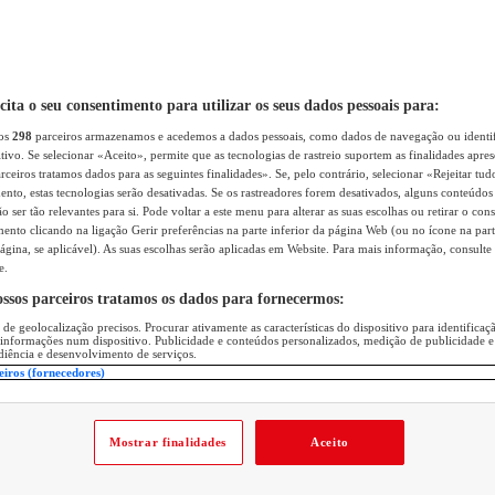
icita o seu consentimento para utilizar os seus dados pessoais para:
sos
298
parceiros armazenamos e acedemos a dados pessoais, como dados de navegação ou identif
itivo. Se selecionar «Aceito», permite que as tecnologias de rastreio suportem as finalidades apr
rceiros tratamos dados para as seguintes finalidades». Se, pelo contrário, selecionar «Rejeitar tud
ento, estas tecnologias serão desativadas. Se os rastreadores forem desativados, alguns conteúdo
 ser tão relevantes para si. Pode voltar a este menu para alterar as suas escolhas ou retirar o con
nto clicando na ligação Gerir preferências na parte inferior da página Web (ou no ícone na part
ágina, se aplicável). As suas escolhas serão aplicadas em Website. Para mais informação, consulte 
e.
ossos parceiros tratamos os dados para fornecermos:
 de geolocalização precisos. Procurar ativamente as características do dispositivo para identifica
 informações num dispositivo. Publicidade e conteúdos personalizados, medição de publicidade e
diência e desenvolvimento de serviços.
eiros (fornecedores)
Mostrar finalidades
Aceito