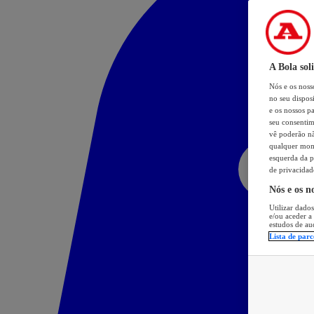
A Bola sol
Nós e os nos
no seu dispos
e os nossos pa
seu consentim
vê poderão não
qualquer mome
esquerda da p
de privacidad
Nós e os n
Utilizar dados
e/ou aceder a
estudos de au
Lista de parc