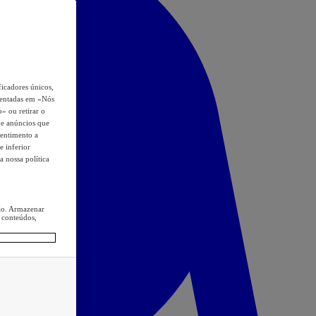
icadores únicos,
esentadas em «Nós
o» ou retirar o
s e anúncios que
sentimento a
e inferior
a nossa política
ção. Armazenar
 conteúdos,