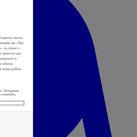
icadores únicos,
esentadas em «Nós
o» ou retirar o
s e anúncios que
sentimento a
e inferior
a nossa política
ção. Armazenar
 conteúdos,