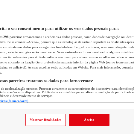
icita o seu consentimento para utilizar os seus dados pessoais para:
sos
298
parceiros armazenamos e acedemos a dados pessoais, como dados de navegação ou identif
itivo. Se selecionar «Aceito», permite que as tecnologias de rastreio suportem as finalidades apr
rceiros tratamos dados para as seguintes finalidades». Se, pelo contrário, selecionar «Rejeitar tud
ento, estas tecnologias serão desativadas. Se os rastreadores forem desativados, alguns conteúdo
 ser tão relevantes para si. Pode voltar a este menu para alterar as suas escolhas ou retirar o con
nto clicando na ligação Gerir preferências na parte inferior da página Web (ou no ícone na part
ágina, se aplicável). As suas escolhas serão aplicadas em Website. Para mais informação, consulte 
e.
ossos parceiros tratamos os dados para fornecermos:
 de geolocalização precisos. Procurar ativamente as características do dispositivo para identifica
 informações num dispositivo. Publicidade e conteúdos personalizados, medição de publicidade e
diência e desenvolvimento de serviços.
eiros (fornecedores)
Mostrar finalidades
Aceito