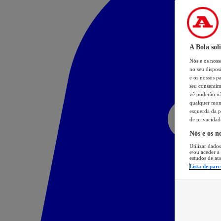
A Bola sol
Nós e os nos
no seu dispos
e os nossos pa
seu consentim
vê poderão não
qualquer mome
esquerda da p
de privacidad
Nós e os n
Utilizar dados
e/ou aceder a
estudos de au
Lista de parc