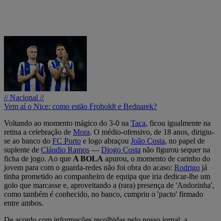
// Nacional //
Vem aí o Nice: como estão Froholdt e Bednarek?
Voltando ao momento mágico do 3-0 na
Taça
, ficou igualmente na
retina a celebração de
Mora
. O médio-ofensivo, de 18 anos, dirigiu-
se ao banco do
FC Porto
e logo abraçou
João Costa
, no papel de
suplente de
Cláudio Ramos
—
Diogo Costa
não figurou sequer na
ficha de jogo. Ao que
A BOLA
apurou, o momento de carinho do
jovem para com o guarda-redes não foi obra do acaso:
Rodrigo
já
tinha prometido ao companheiro de equipa que iria dedicar-lhe um
golo que marcasse e, aproveitando a (rara) presença de 'Andorinha',
como também é conhecido, no banco, cumpriu o 'pacto' firmado
entre ambos.
De acordo com informações recolhidas pelo nosso jornal, a