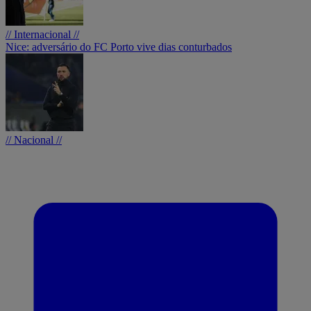
// Internacional //
Nice: adversário do FC Porto vive dias conturbados
// Nacional //