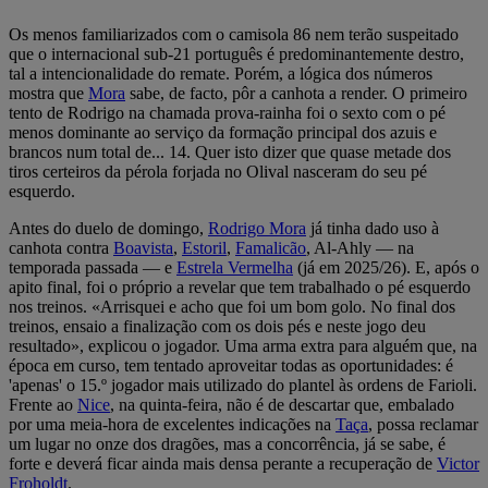
Os menos familiarizados com o camisola 86 nem terão suspeitado
que o internacional sub-21 português é predominantemente destro,
tal a intencionalidade do remate. Porém, a lógica dos números
mostra que
Mora
sabe, de facto, pôr a canhota a render. O primeiro
tento de Rodrigo na chamada prova-rainha foi o sexto com o pé
menos dominante ao serviço da formação principal dos azuis e
brancos num total de... 14. Quer isto dizer que quase metade dos
tiros certeiros da pérola forjada no Olival nasceram do seu pé
esquerdo.
Antes do duelo de domingo,
Rodrigo Mora
já tinha dado uso à
canhota contra
Boavista
,
Estoril
,
Famalicão
, Al-Ahly — na
temporada passada — e
Estrela Vermelha
(já em 2025/26). E, após o
apito final, foi o próprio a revelar que tem trabalhado o pé esquerdo
nos treinos. «Arrisquei e acho que foi um bom golo. No final dos
treinos, ensaio a finalização com os dois pés e neste jogo deu
resultado», explicou o jogador. Uma arma extra para alguém que, na
época em curso, tem tentado aproveitar todas as oportunidades: é
'apenas' o 15.º jogador mais utilizado do plantel às ordens de Farioli.
Frente ao
Nice
, na quinta-feira, não é de descartar que, embalado
por uma meia-hora de excelentes indicações na
Taça
, possa reclamar
um lugar no onze dos dragões, mas a concorrência, já se sabe, é
forte e deverá ficar ainda mais densa perante a recuperação de
Victor
Froholdt
.