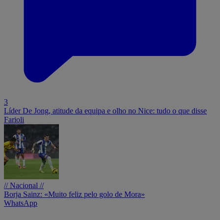
3
Líder De Jong, atitude da equipa e olho no Nice: tudo o que disse
Farioli
// Nacional //
Borja Sainz: «Muito feliz pelo golo de Mora»
WhatsApp