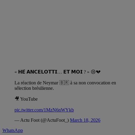
« 𝗛𝗘́ 𝗔𝗡𝗖𝗘𝗟𝗢𝗧𝗧𝗜… 𝗘𝗧 𝗠𝗢𝗜 ? » 😢💔
La réaction de Neymar 🇧🇷 à sa non convocation en
sélection brésilienne.
🎥 YouTube
pic.twitter.com/1MzN6nWYkb
— Actu Foot (@ActuFoot_)
March 18, 2026
WhatsApp