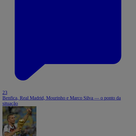
23
Benfica, Real Madrid, Mourinho e Marco Silva — o ponto da
situação