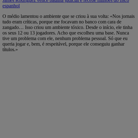
James Rodríguez vence batalha judicial e recebe milhões do fisco
espanhol
O médio lamentou o ambiente que se criou à sua volta: «Nos jornais
tudo eram críticas, porque me focavam no banco com cara de
zangado… Isso criou um ambiente tóxico. Desde o início, ele tinha
os seus 12 ou 13 jogadores. Acho que escolheu uma base. Nunca
tive um problema com ele, nenhum problema pessoal. Só que eu
queria jogar e, bem, é respeitável, porque ele conseguiu ganhar
títulos.»