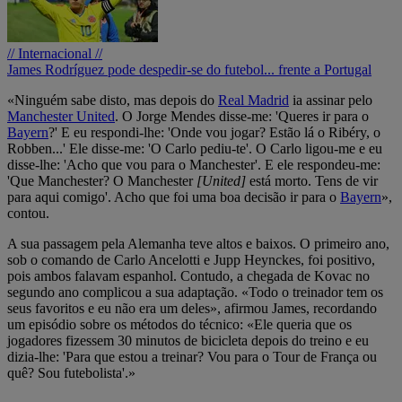
// Internacional //
James Rodríguez pode despedir-se do futebol... frente a Portugal
«Ninguém sabe disto, mas depois do
Real Madrid
ia assinar pelo
Manchester United
. O Jorge Mendes disse-me: 'Queres ir para o
Bayern
?' E eu respondi-lhe: 'Onde vou jogar? Estão lá o Ribéry, o
Robben...' Ele disse-me: 'O Carlo pediu-te'. O Carlo ligou-me e eu
disse-lhe: 'Acho que vou para o Manchester'. E ele respondeu-me:
'Que Manchester? O Manchester
[United]
está morto. Tens de vir
para aqui comigo'. Acho que foi uma boa decisão ir para o
Bayern
»,
contou.
A sua passagem pela Alemanha teve altos e baixos. O primeiro ano,
sob o comando de Carlo Ancelotti e Jupp Heynckes, foi positivo,
pois ambos falavam espanhol. Contudo, a chegada de Kovac no
segundo ano complicou a sua adaptação. «Todo o treinador tem os
seus favoritos e eu não era um deles», afirmou James, recordando
um episódio sobre os métodos do técnico: «Ele queria que os
jogadores fizessem 30 minutos de bicicleta depois do treino e eu
dizia-lhe: 'Para que estou a treinar? Vou para o Tour de França ou
quê? Sou futebolista'.»