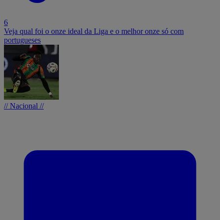
6
Veja qual foi o onze ideal da Liga e o melhor onze só com
portugueses
// Nacional //