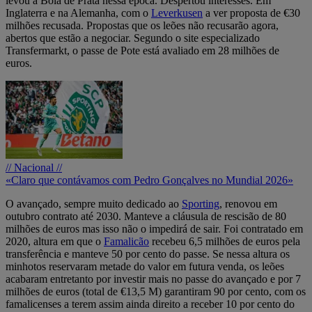
levou à Bola de Prata nessa época. Despertou interesses. Em
Inglaterra e na Alemanha, com o
Leverkusen
a ver proposta de €30
milhões recusada. Propostas que os leões não recusarão agora,
abertos que estão a negociar. Segundo o site especializado
Transfermarkt, o passe de Pote está avaliado em 28 milhões de
euros.
// Nacional //
«Claro que contávamos com Pedro Gonçalves no Mundial 2026»
O avançado, sempre muito dedicado ao
Sporting
, renovou em
outubro contrato até 2030. Manteve a cláusula de rescisão de 80
milhões de euros mas isso não o impedirá de sair. Foi contratado em
2020, altura em que o
Famalicão
recebeu 6,5 milhões de euros pela
transferência e manteve 50 por cento do passe. Se nessa altura os
minhotos reservaram metade do valor em futura venda, os leões
acabaram entretanto por investir mais no passe do avançado e por 7
milhões de euros (total de €13,5 M) garantiram 90 por cento, com os
famalicenses a terem assim ainda direito a receber 10 por cento do