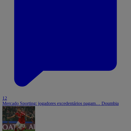
12
Mercado Sporting: jogadores excedentários pagam… Doumbia