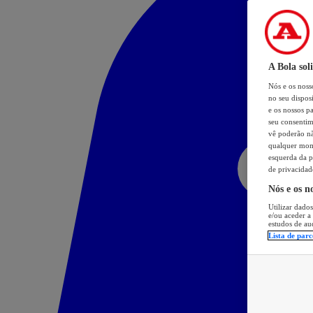
A Bola sol
Nós e os nos
no seu dispos
e os nossos pa
seu consentim
vê poderão não
qualquer mome
esquerda da p
de privacidad
Nós e os n
Utilizar dados
e/ou aceder a
estudos de au
Lista de parc