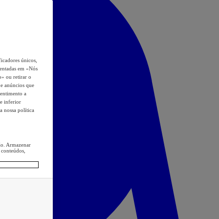
icadores únicos,
esentadas em «Nós
o» ou retirar o
s e anúncios que
sentimento a
e inferior
a nossa política
ção. Armazenar
 conteúdos,