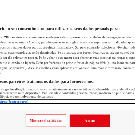
icita o seu consentimento para utilizar os seus dados pessoais para:
sos
298
parceiros armazenamos e acedemos a dados pessoais, como dados de navegação ou identif
itivo. Se selecionar «Aceito», permite que as tecnologias de rastreio suportem as finalidades apr
rceiros tratamos dados para as seguintes finalidades». Se, pelo contrário, selecionar «Rejeitar tud
ento, estas tecnologias serão desativadas. Se os rastreadores forem desativados, alguns conteúdo
 ser tão relevantes para si. Pode voltar a este menu para alterar as suas escolhas ou retirar o con
nto clicando na ligação Gerir preferências na parte inferior da página Web (ou no ícone na part
ágina, se aplicável). As suas escolhas serão aplicadas em Website. Para mais informação, consulte 
e.
ossos parceiros tratamos os dados para fornecermos:
 de geolocalização precisos. Procurar ativamente as características do dispositivo para identifica
 informações num dispositivo. Publicidade e conteúdos personalizados, medição de publicidade e
diência e desenvolvimento de serviços.
eiros (fornecedores)
Mostrar finalidades
Aceito