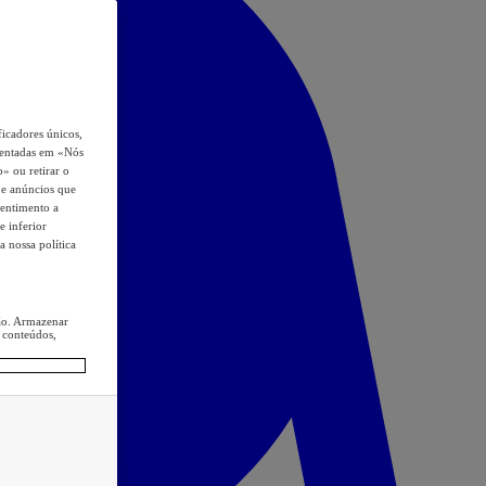
icadores únicos,
esentadas em «Nós
o» ou retirar o
s e anúncios que
sentimento a
e inferior
a nossa política
ção. Armazenar
 conteúdos,