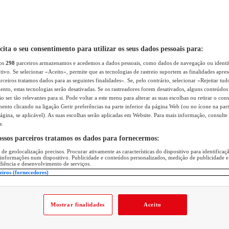
icita o seu consentimento para utilizar os seus dados pessoais para:
sos
298
parceiros armazenamos e acedemos a dados pessoais, como dados de navegação ou identif
itivo. Se selecionar «Aceito», permite que as tecnologias de rastreio suportem as finalidades apr
rceiros tratamos dados para as seguintes finalidades». Se, pelo contrário, selecionar «Rejeitar tud
ento, estas tecnologias serão desativadas. Se os rastreadores forem desativados, alguns conteúdo
 ser tão relevantes para si. Pode voltar a este menu para alterar as suas escolhas ou retirar o con
nto clicando na ligação Gerir preferências na parte inferior da página Web (ou no ícone na part
ágina, se aplicável). As suas escolhas serão aplicadas em Website. Para mais informação, consulte 
e.
ossos parceiros tratamos os dados para fornecermos:
 de geolocalização precisos. Procurar ativamente as características do dispositivo para identifica
 informações num dispositivo. Publicidade e conteúdos personalizados, medição de publicidade e
diência e desenvolvimento de serviços.
eiros (fornecedores)
Mostrar finalidades
Aceito