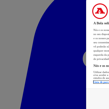
A Bola sol
Nós e os nos
no seu dispos
e os nossos pa
seu consentim
vê poderão não
qualquer mome
esquerda da p
de privacidad
Nós e os n
Utilizar dados
e/ou aceder a
estudos de au
Lista de parc