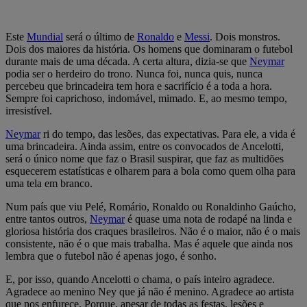
Este
Mundial
será o último de
Ronaldo
e
Messi
. Dois monstros.
Dois dos maiores da história. Os homens que dominaram o futebol
durante mais de uma década. A certa altura, dizia-se que
Neymar
podia ser o herdeiro do trono. Nunca foi, nunca quis, nunca
percebeu que brincadeira tem hora e sacrifício é a toda a hora.
Sempre foi caprichoso, indomável, mimado. E, ao mesmo tempo,
irresistível.
Neymar
ri do tempo, das lesões, das expectativas. Para ele, a vida é
uma brincadeira. Ainda assim, entre os convocados de Ancelotti,
será o único nome que faz o Brasil suspirar, que faz as multidões
esquecerem estatísticas e olharem para a bola como quem olha para
uma tela em branco.
Num país que viu Pelé, Romário, Ronaldo ou Ronaldinho Gaúcho,
entre tantos outros,
Neymar
é quase uma nota de rodapé na linda e
gloriosa história dos craques brasileiros. Não é o maior, não é o mais
consistente, não é o que mais trabalha. Mas é aquele que ainda nos
lembra que o futebol não é apenas jogo, é sonho.
E, por isso, quando Ancelotti o chama, o país inteiro agradece.
Agradece ao menino Ney que já não é menino. Agradece ao artista
que nos enfurece. Porque, apesar de todas as festas, lesões e