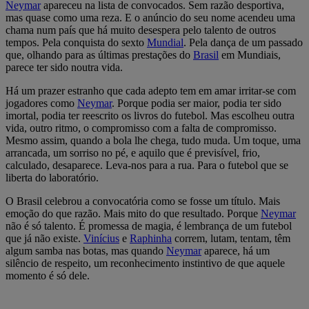
Neymar
apareceu na lista de convocados. Sem razão desportiva,
mas quase como uma reza. E o anúncio do seu nome acendeu uma
chama num país que há muito desespera pelo talento de outros
tempos. Pela conquista do sexto
Mundial
. Pela dança de um passado
que, olhando para as últimas prestações do
Brasil
em Mundiais,
parece ter sido noutra vida.
Há um prazer estranho que cada adepto tem em amar irritar-se com
jogadores como
Neymar
. Porque podia ser maior, podia ter sido
imortal, podia ter reescrito os livros do futebol. Mas escolheu outra
vida, outro ritmo, o compromisso com a falta de compromisso.
Mesmo assim, quando a bola lhe chega, tudo muda. Um toque, uma
arrancada, um sorriso no pé, e aquilo que é previsível, frio,
calculado, desaparece. Leva-nos para a rua. Para o futebol que se
liberta do laboratório.
O Brasil celebrou a convocatória como se fosse um título. Mais
emoção do que razão. Mais mito do que resultado. Porque
Neymar
não é só talento. É promessa de magia, é lembrança de um futebol
que já não existe.
Vinícius
e
Raphinha
correm, lutam, tentam, têm
algum samba nas botas, mas quando
Neymar
aparece, há um
silêncio de respeito, um reconhecimento instintivo de que aquele
momento é só dele.