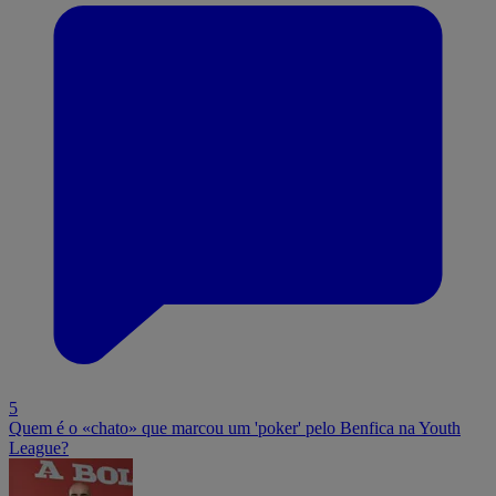
5
Quem é o «chato» que marcou um 'poker' pelo Benfica na Youth
League?