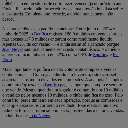
milhões em empréstimos de curto prazo vencem já no próximo ano.
Dívida financeira, não fornecedores — uma pressão imediata sobre
a tesouraria. Em pleno ano recorde, a dívida praticamente não
desceu.
Nas transferências, o padrão mantém-se. Entre julho de 2024 e
junho de 2025, o
Benfica
registou 188,9 milhões em vendas brutas,
mas apenas 117,3 milhões entraram como rendimento líquido.
Apenas 62% de conversão — e ainda assim só alcançado porque
João Neves
saiu praticamente sem custo contabilístico. No triénio
anterior, o rácio tinha sido de 52%, contra 93% de
Sporting
e
FC
Porto
.
Mais importante: a política de alto volume de compras e vendas
continua intacta. Como já analisado em fevereiro, este carrossel
acarreta custos muito elevados em comissões. A analogia é simples:
como um
day trader
, o
Benfica
paga sempre que compra e sempre
que vende. Mesmo quando um jogador é comprado por 10 milhões
e vendido pelos mesmos 10 milhões, o clube não fica no zero. Pelo
contrário, perde dinheiro em cada operação, porque as comissões e
encargos associados corroem o resultado. Esse efeito cumulativo
reduz de forma substancial o impacto positivo das melhores vendas,
incluindo a de
João Neves
.