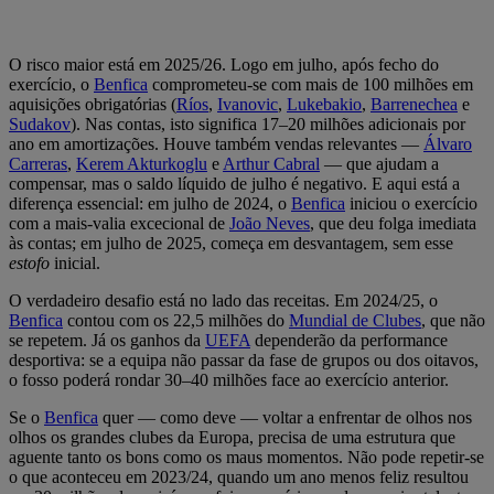
O risco maior está em 2025/26. Logo em julho, após fecho do
exercício, o
Benfica
comprometeu-se com mais de 100 milhões em
aquisições obrigatórias (
Ríos
,
Ivanovic
,
Lukebakio
,
Barrenechea
e
Sudakov
). Nas contas, isto significa 17–20 milhões adicionais por
ano em amortizações. Houve também vendas relevantes —
Álvaro
Carreras
,
Kerem Akturkoglu
e
Arthur Cabral
— que ajudam a
compensar, mas o saldo líquido de julho é negativo. E aqui está a
diferença essencial: em julho de 2024, o
Benfica
iniciou o exercício
com a mais-valia excecional de
João Neves
, que deu folga imediata
às contas; em julho de 2025, começa em desvantagem, sem esse
estofo
inicial.
O verdadeiro desafio está no lado das receitas. Em 2024/25, o
Benfica
contou com os 22,5 milhões do
Mundial de Clubes
, que não
se repetem. Já os ganhos da
UEFA
dependerão da performance
desportiva: se a equipa não passar da fase de grupos ou dos oitavos,
o fosso poderá rondar 30–40 milhões face ao exercício anterior.
Se o
Benfica
quer — como deve — voltar a enfrentar de olhos nos
olhos os grandes clubes da Europa, precisa de uma estrutura que
aguente tanto os bons como os maus momentos. Não pode repetir-se
o que aconteceu em 2023/24, quando um ano menos feliz resultou