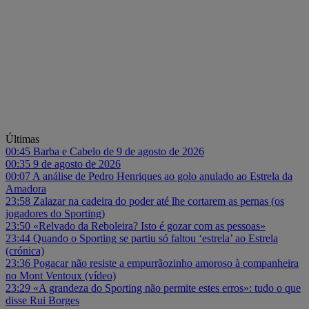
Últimas
00:45
Barba e Cabelo de 9 de agosto de 2026
00:35
9 de agosto de 2026
00:07
A análise de Pedro Henriques ao golo anulado ao Estrela da
Amadora
23:58
Zalazar na cadeira do poder até lhe cortarem as pernas (os
jogadores do Sporting)
23:50
«Relvado da Reboleira? Isto é gozar com as pessoas»
23:44
Quando o Sporting se partiu só faltou ‘estrela’ ao Estrela
(crónica)
23:36
Pogacar não resiste a empurrãozinho amoroso à companheira
no Mont Ventoux (vídeo)
23:29
«A grandeza do Sporting não permite estes erros»: tudo o que
disse Rui Borges