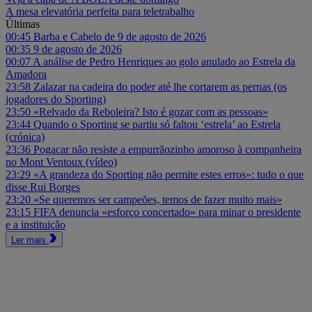
A mesa elevatória perfeita para teletrabalho
Últimas
00:45
Barba e Cabelo de 9 de agosto de 2026
00:35
9 de agosto de 2026
00:07
A análise de Pedro Henriques ao golo anulado ao Estrela da
Amadora
23:58
Zalazar na cadeira do poder até lhe cortarem as pernas (os
jogadores do Sporting)
23:50
«Relvado da Reboleira? Isto é gozar com as pessoas»
23:44
Quando o Sporting se partiu só faltou ‘estrela’ ao Estrela
(crónica)
23:36
Pogacar não resiste a empurrãozinho amoroso à companheira
no Mont Ventoux (vídeo)
23:29
«A grandeza do Sporting não permite estes erros»: tudo o que
disse Rui Borges
23:20
«Se queremos ser campeões, temos de fazer muito mais»
23:15
FIFA denuncia «esforço concertado» para minar o presidente
e a instituição
Ler mais