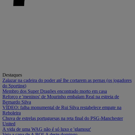
Destaques
Zalazar na cadeira do poder até lhe cortarem as pernas (os jogadores
do Sporting)
Membro dos Super Dragões encontrado morto em casa
Reforço e 'meninos' de Mourinho embalam Real na estreia de
Bernardo Silva
VÍDEO: falha monumental de Rui Silva restabelece empate na
Reboleira
Chuva de estrelas portuguesas na reta final do PSG-Manchester
United
A vida de uma WAG não é só luxo e 'glamour'
Veja a capa de A BOLA deste domingo