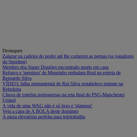
Destaques
Zalazar na cadeira do poder até lhe cortarem as pernas (os jogadores
do Sporting)
Membro dos Super Dragões encontrado morto em casa
Reforço e 'meninos' de Mourinho embalam Real na estreia de
Bernardo Silva
VÍDEO: falha monumental de Rui Silva restabelece empate na
Reboleira
Chuva de estrelas portuguesas na reta final do PSG-Manchester
United
A vida de uma WAG não é só luxo e 'glamour'
Veja a capa de A BOLA deste domingo
A mesa elevatória perfeita para teletrabalho