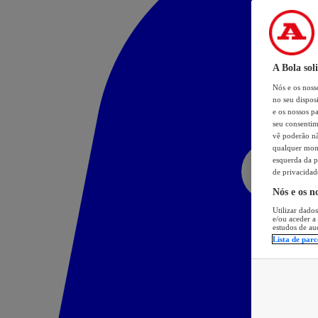
A Bola sol
Nós e os nos
no seu dispos
e os nossos pa
seu consentim
vê poderão não
qualquer mome
esquerda da p
de privacidad
Nós e os n
Utilizar dados
e/ou aceder a
estudos de au
Lista de parc