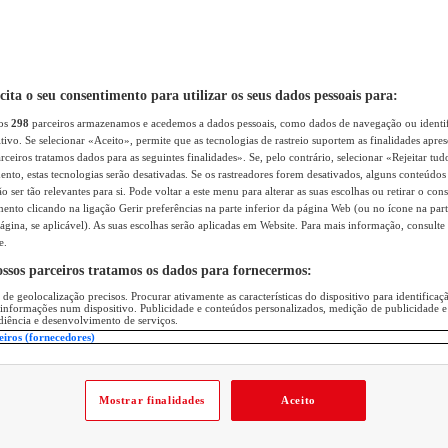
icita o seu consentimento para utilizar os seus dados pessoais para:
sos
298
parceiros armazenamos e acedemos a dados pessoais, como dados de navegação ou identif
itivo. Se selecionar «Aceito», permite que as tecnologias de rastreio suportem as finalidades apr
rceiros tratamos dados para as seguintes finalidades». Se, pelo contrário, selecionar «Rejeitar tud
ento, estas tecnologias serão desativadas. Se os rastreadores forem desativados, alguns conteúdo
 ser tão relevantes para si. Pode voltar a este menu para alterar as suas escolhas ou retirar o con
nto clicando na ligação Gerir preferências na parte inferior da página Web (ou no ícone na part
ágina, se aplicável). As suas escolhas serão aplicadas em Website. Para mais informação, consulte 
e.
ossos parceiros tratamos os dados para fornecermos:
 de geolocalização precisos. Procurar ativamente as características do dispositivo para identifica
 informações num dispositivo. Publicidade e conteúdos personalizados, medição de publicidade e
diência e desenvolvimento de serviços.
eiros (fornecedores)
Mostrar finalidades
Aceito