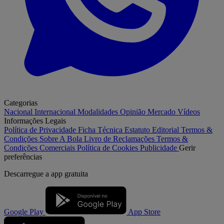
Categorias
Nacional
Internacional
Modalidades
Opinião
Mercado
Vídeos
Informações Legais
Política de Privacidade
Ficha Técnica
Estatuto Editorial
Termos &
Condições
Sobre A Bola
Livro de Reclamações
Termos &
Condições Comerciais
Política de Cookies
Publicidade
Gerir
preferências
Descarregue a
app gratuita
Google Play
App Store