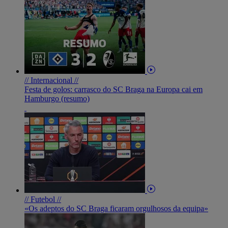
// Internacional //
Festa de golos: carrasco do SC Braga na Europa cai em
Hamburgo (resumo)
// Futebol //
«Os adeptos do SC Braga ficaram orgulhosos da equipa»