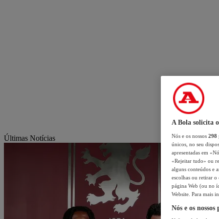
A Bola solicita 
Nós e os nossos
298
Últimas Notícias
únicos, no seu dispos
apresentadas em «Nós 
«Rejeitar tudo» ou re
alguns conteúdos e an
escolhas ou retirar 
página Web (ou no íc
Website. Para mais in
Nós e os nossos