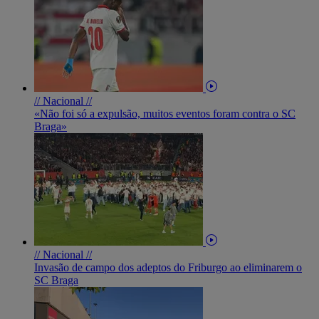
// Nacional //
«Não foi só a expulsão, muitos eventos foram contra o SC
Braga»
// Nacional //
Invasão de campo dos adeptos do Friburgo ao eliminarem o
SC Braga