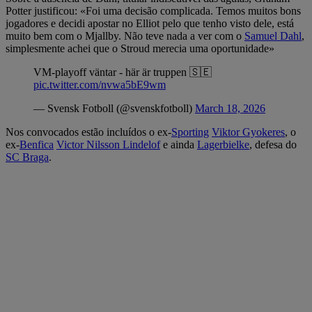
Potter justificou: «Foi uma decisão complicada. Temos muitos bons
jogadores e decidi apostar no Elliot pelo que tenho visto dele, está
muito bem com o Mjallby. Não teve nada a ver com o
Samuel Dahl
,
simplesmente achei que o Stroud merecia uma oportunidade»
VM-playoff väntar - här är truppen 🇸🇪
pic.twitter.com/nvwa5bE9wm
— Svensk Fotboll (@svenskfotboll)
March 18, 2026
Nos convocados estão incluídos o ex-
Sporting
Viktor Gyokeres
, o
ex-
Benfica
Victor Nilsson Lindelof
e ainda
Lagerbielke
, defesa do
SC Braga
.