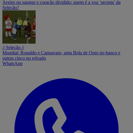
Aveiro no sangue e coração dividido: quem é a voz ‘secreta’ da
Seleção?
// Seleção //
Mundial: Ronaldo e Cannavaro, uma Bola de Ouro no banco e
outras cinco no relvado
WhatsApp