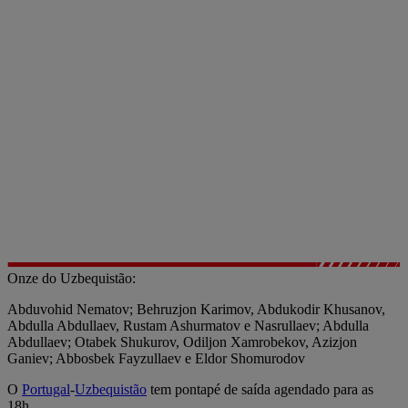
Onze do Uzbequistão:
Abduvohid Nematov; Behruzjon Karimov, Abdukodir Khusanov,
Abdulla Abdullaev, Rustam Ashurmatov e Nasrullaev; Abdulla
Abdullaev; Otabek Shukurov, Odiljon Xamrobekov, Azizjon
Ganiev; Abbosbek Fayzullaev e Eldor Shomurodov
O
Portugal
-
Uzbequistão
tem pontapé de saída agendado para as
18h.