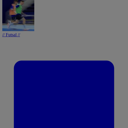
// Futsal //