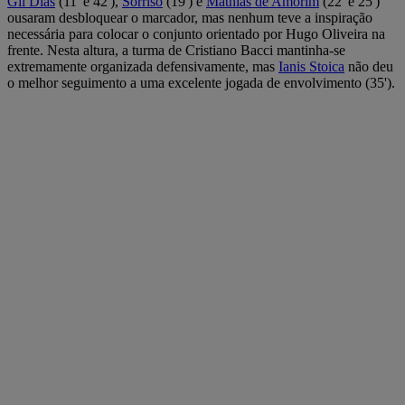
Gil Dias
(11' e 42'),
Sorriso
(19') e
Mathias de Amorim
(22' e 25')
ousaram desbloquear o marcador, mas nenhum teve a inspiração
necessária para colocar o conjunto orientado por Hugo Oliveira na
frente. Nesta altura, a turma de Cristiano Bacci mantinha-se
extremamente organizada defensivamente, mas
Ianis Stoica
não deu
o melhor seguimento a uma excelente jogada de envolvimento (35').