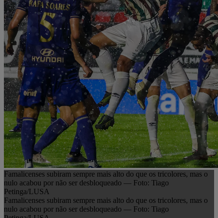
Famalicenses subiram sempre mais alto do que os tricolores, mas o
nulo acabou por não ser desbloqueado — Foto: Tiago
Petinga/LUSA
Famalicenses subiram sempre mais alto do que os tricolores, mas o
nulo acabou por não ser desbloqueado — Foto: Tiago
Petinga/LUSA