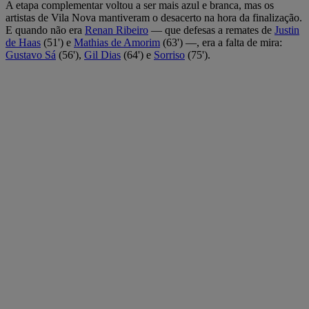
A etapa complementar voltou a ser mais azul e branca, mas os
artistas de Vila Nova mantiveram o desacerto na hora da finalização.
E quando não era
Renan Ribeiro
— que defesas a remates de
Justin
de Haas
(51') e
Mathias de Amorim
(63') —, era a falta de mira:
Gustavo Sá
(56'),
Gil Dias
(64') e
Sorriso
(75').