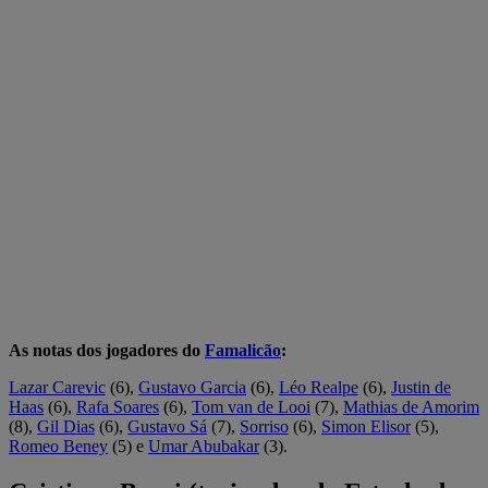
As notas dos jogadores do
Famalicão
:
Lazar Carevic
(6),
Gustavo Garcia
(6),
Léo Realpe
(6),
Justin de
Haas
(6),
Rafa Soares
(6),
Tom van de Looi
(7),
Mathias de Amorim
(8),
Gil Dias
(6),
Gustavo Sá
(7),
Sorriso
(6),
Simon Elisor
(5),
Romeo Beney
(5) e
Umar Abubakar
(3).