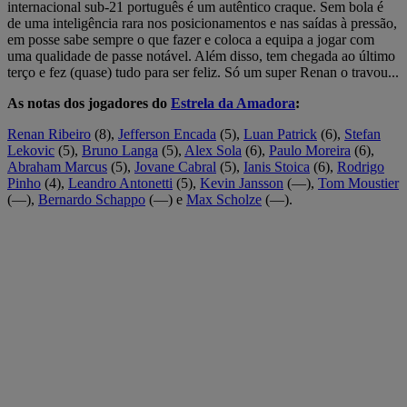
internacional sub-21 português é um autêntico craque. Sem bola é
de uma inteligência rara nos posicionamentos e nas saídas à pressão,
em posse sabe sempre o que fazer e coloca a equipa a jogar com
uma qualidade de passe notável. Além disso, tem chegada ao último
terço e fez (quase) tudo para ser feliz. Só um super Renan o travou...
As notas dos jogadores do
Estrela da Amadora
:
Renan Ribeiro
(8),
Jefferson Encada
(5),
Luan Patrick
(6),
Stefan
Lekovic
(5),
Bruno Langa
(5),
Alex Sola
(6),
Paulo Moreira
(6),
Abraham Marcus
(5),
Jovane Cabral
(5),
Ianis Stoica
(6),
Rodrigo
Pinho
(4),
Leandro Antonetti
(5),
Kevin Jansson
(—),
Tom Moustier
(—),
Bernardo Schappo
(—) e
Max Scholze
(—).