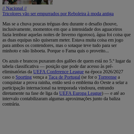
// Nacional //
Tricolores vão ser empurrados por Reboleira à moda antiga
Mas se a chuva poucas tréguas deu durante o desafio (houve,
inclusivamente, momentos em que a intensidade dos aguaceiros
fazia lembrar aquelas noites de Inverno rigoroso), água foi coisa que
as duas equipas não quiseram meter. Estava muita coisa em jogo
para ambos os contendores, mas o sotaque teve tudo para ser
minhoto e não lisboeta. Porque o Fama quis o proveito...
Os azuis e brancos puxaram dos galões de quem está no 5.º lugar da
tabela classificativa — posição que pode dar acesso às pré-
eliminatórias da
UEFA Conference League
na época 2026/2027
caso o
Sporting
vença a
Taça de Portugal
(se for o
Torreense
a
conquistar a prova rainha, então será o emblema do Oeste a selar a
participação internacional na temporada vindoura, entrando
diretamente na fase de liga da
UEFA Europa League
) — e até ao
intervalo contabilizaram algumas aproximações junto da baliza
contrária.