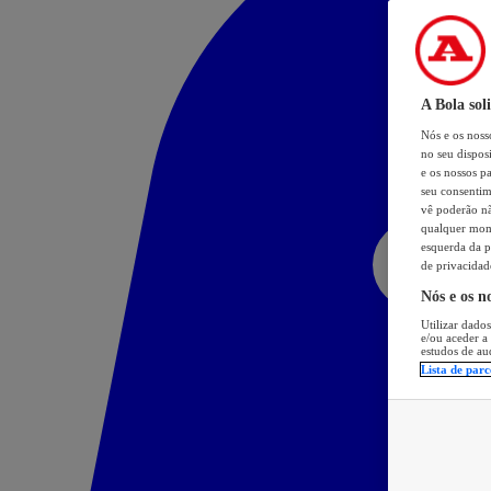
A Bola sol
Nós e os nos
no seu dispos
e os nossos pa
seu consentim
vê poderão não
qualquer mome
esquerda da p
de privacidad
Nós e os n
Utilizar dados
e/ou aceder a
estudos de au
Lista de parc