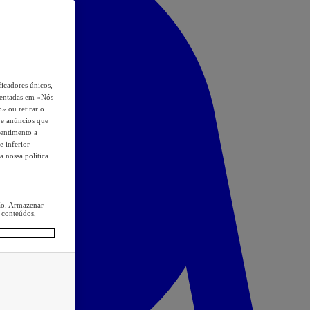
icadores únicos,
esentadas em «Nós
o» ou retirar o
s e anúncios que
sentimento a
e inferior
a nossa política
ção. Armazenar
 conteúdos,