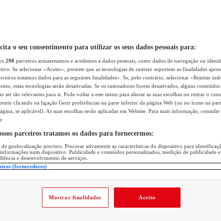
icita o seu consentimento para utilizar os seus dados pessoais para:
sos
298
parceiros armazenamos e acedemos a dados pessoais, como dados de navegação ou identif
itivo. Se selecionar «Aceito», permite que as tecnologias de rastreio suportem as finalidades apr
rceiros tratamos dados para as seguintes finalidades». Se, pelo contrário, selecionar «Rejeitar tud
ento, estas tecnologias serão desativadas. Se os rastreadores forem desativados, alguns conteúdo
 ser tão relevantes para si. Pode voltar a este menu para alterar as suas escolhas ou retirar o con
nto clicando na ligação Gerir preferências na parte inferior da página Web (ou no ícone na part
ágina, se aplicável). As suas escolhas serão aplicadas em Website. Para mais informação, consulte 
e.
ossos parceiros tratamos os dados para fornecermos:
 de geolocalização precisos. Procurar ativamente as características do dispositivo para identifica
 informações num dispositivo. Publicidade e conteúdos personalizados, medição de publicidade e
diência e desenvolvimento de serviços.
eiros (fornecedores)
Mostrar finalidades
Aceito