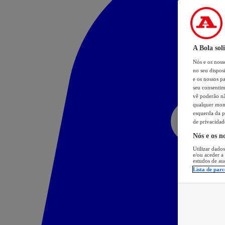
A Bola sol
Nós e os nos
no seu dispos
e os nossos pa
seu consentim
vê poderão não
qualquer mome
esquerda da p
de privacidad
Nós e os n
Utilizar dados
e/ou aceder a
estudos de au
Lista de parc