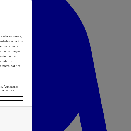
icadores únicos,
esentadas em «Nós
o» ou retirar o
s e anúncios que
sentimento a
e inferior
a nossa política
ção. Armazenar
 conteúdos,