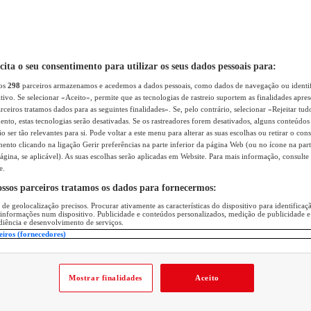
icita o seu consentimento para utilizar os seus dados pessoais para:
sos
298
parceiros armazenamos e acedemos a dados pessoais, como dados de navegação ou identif
itivo. Se selecionar «Aceito», permite que as tecnologias de rastreio suportem as finalidades apr
rceiros tratamos dados para as seguintes finalidades». Se, pelo contrário, selecionar «Rejeitar tud
ento, estas tecnologias serão desativadas. Se os rastreadores forem desativados, alguns conteúdo
 ser tão relevantes para si. Pode voltar a este menu para alterar as suas escolhas ou retirar o con
nto clicando na ligação Gerir preferências na parte inferior da página Web (ou no ícone na part
ágina, se aplicável). As suas escolhas serão aplicadas em Website. Para mais informação, consulte 
e.
ossos parceiros tratamos os dados para fornecermos:
 de geolocalização precisos. Procurar ativamente as características do dispositivo para identifica
 informações num dispositivo. Publicidade e conteúdos personalizados, medição de publicidade e
diência e desenvolvimento de serviços.
eiros (fornecedores)
Mostrar finalidades
Aceito