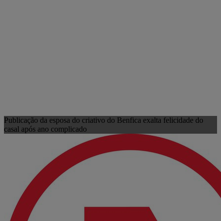
Publicação da esposa do criativo do Benfica exalta felicidade do
casal após ano complicado