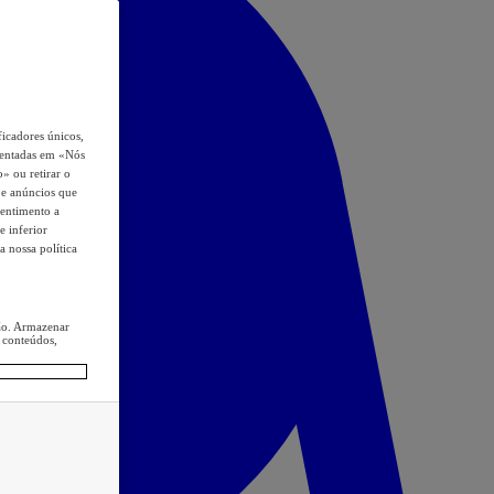
icadores únicos,
esentadas em «Nós
o» ou retirar o
s e anúncios que
sentimento a
e inferior
a nossa política
ção. Armazenar
 conteúdos,