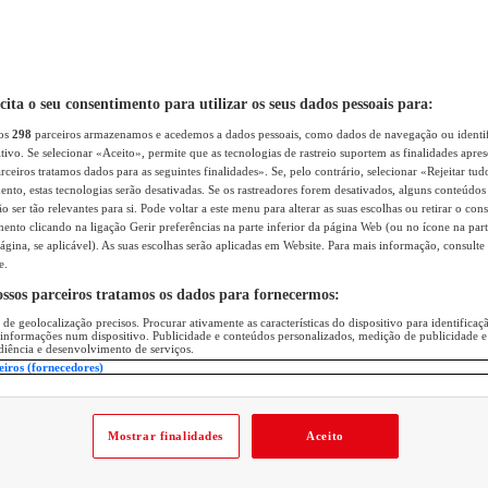
icita o seu consentimento para utilizar os seus dados pessoais para:
sos
298
parceiros armazenamos e acedemos a dados pessoais, como dados de navegação ou identif
itivo. Se selecionar «Aceito», permite que as tecnologias de rastreio suportem as finalidades apr
rceiros tratamos dados para as seguintes finalidades». Se, pelo contrário, selecionar «Rejeitar tud
ento, estas tecnologias serão desativadas. Se os rastreadores forem desativados, alguns conteúdo
 ser tão relevantes para si. Pode voltar a este menu para alterar as suas escolhas ou retirar o con
nto clicando na ligação Gerir preferências na parte inferior da página Web (ou no ícone na part
ágina, se aplicável). As suas escolhas serão aplicadas em Website. Para mais informação, consulte 
e.
ossos parceiros tratamos os dados para fornecermos:
 de geolocalização precisos. Procurar ativamente as características do dispositivo para identifica
 informações num dispositivo. Publicidade e conteúdos personalizados, medição de publicidade e
diência e desenvolvimento de serviços.
eiros (fornecedores)
Mostrar finalidades
Aceito