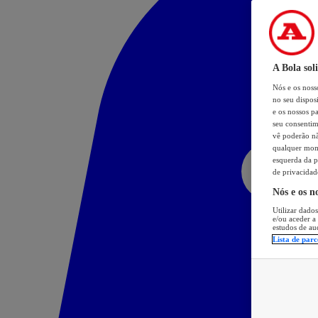
A Bola sol
Nós e os nos
no seu dispos
e os nossos pa
seu consentim
vê poderão não
qualquer mome
esquerda da p
de privacidad
Nós e os n
Utilizar dados
e/ou aceder a
estudos de au
Lista de parc