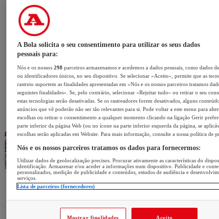
A Bola solicita o seu consentimento para utilizar os seus dados
pessoais para:
Nós e os nossos
298
parceiros armazenamos e acedemos a dados pessoais, como dados d
ou identificadores únicos, no seu dispositivo. Se selecionar «Aceito», permite que as tecn
rastreio suportem as finalidades apresentadas em «Nós e os nossos parceiros tratamos dad
seguintes finalidades». Se, pelo contrário, selecionar «Rejeitar tudo» ou retirar o seu con
estas tecnologias serão desativadas. Se os rastreadores forem desativados, alguns conteúd
anúncios que vê poderão não ser tão relevantes para si. Pode voltar a este menu para alter
escolhas ou retirar o consentimento a qualquer momento clicando na ligação Gerir prefer
parte inferior da página Web (ou no ícone na parte inferior esquerda da página, se aplicáv
escolhas serão aplicadas em Website. Para mais informação, consulte a nossa política de p
Nós e os nossos parceiros tratamos os dados para fornecermos:
Utilizar dados de geolocalização precisos. Procurar ativamente as características do dispos
identificação. Armazenar e/ou aceder a informações num dispositivo. Publicidade e cont
personalizados, medição de publicidade e conteúdos, estudos de audiência e desenvolvi
serviços.
Lista de parceiros (fornecedores)
Mostrar finalidades
Aceito