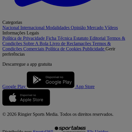
Categorias
Nacional
Internacional
Modalidades
Opinião
Mercado
Vídeos
Informações Legais
Política de Privacidade
Ficha Técnica
Estatuto Editorial
Termos &
Condições
Sobre A Bola
Livro de Reclamações
Termos &
Condições Comerciais
Política de Cookies
Publicidade
Gerir
preferências
Descarregue a
app gratuita
Google Play
App Store
© 2026 Ringier Sports Media. Todos os direitos reservados.
Distribuído por:
Sportal365
Fãs Unidos