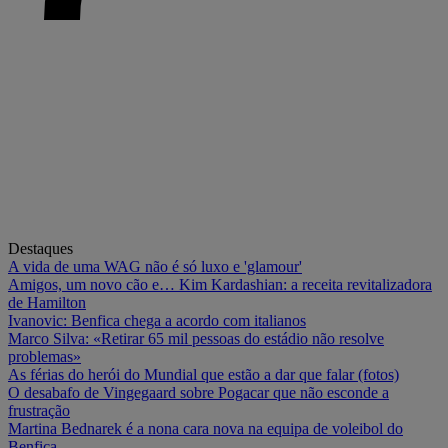
Destaques
A vida de uma WAG não é só luxo e 'glamour'
Amigos, um novo cão e… Kim Kardashian: a receita revitalizadora
de Hamilton
Ivanovic: Benfica chega a acordo com italianos
Marco Silva: «Retirar 65 mil pessoas do estádio não resolve
problemas»
As férias do herói do Mundial que estão a dar que falar (fotos)
O desabafo de Vingegaard sobre Pogacar que não esconde a
frustração
Martina Bednarek é a nona cara nova na equipa de voleibol do
Benfica