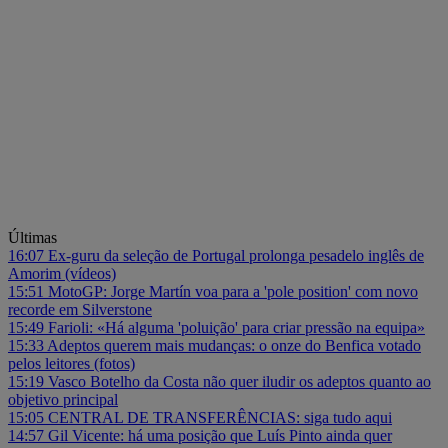
Últimas
16:07
Ex-guru da seleção de Portugal prolonga pesadelo inglês de
Amorim (vídeos)
15:51
MotoGP: Jorge Martín voa para a 'pole position' com novo
recorde em Silverstone
15:49
Farioli: «Há alguma 'poluição' para criar pressão na equipa»
15:33
Adeptos querem mais mudanças: o onze do Benfica votado
pelos leitores (fotos)
15:19
Vasco Botelho da Costa não quer iludir os adeptos quanto ao
objetivo principal
15:05
CENTRAL DE TRANSFERÊNCIAS: siga tudo aqui
14:57
Gil Vicente: há uma posição que Luís Pinto ainda quer