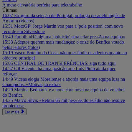
A mesa elevatória perfeita para teletrabalho
Últimas
16:07
Ex-guru da seleção de Portugal prolonga pesadelo inglês de
Amorim (vídeos)
15:51
MotoGP: Jorge Martín voa para a 'pole position' com novo
recorde em Silverstone
15:49
Farioli: «Há alguma 'poluição' para criar pressão na equipa»
15:33
Adeptos querem mais mudanças: o onze do Benfica votado
pelos leitores (fotos)
15:19
Vasco Botelho da Costa não quer iludir os adeptos quanto ao
objetivo principal
15:05
CENTRAL DE TRANSFERÊNCIAS: siga tudo aqui
14:57
Gil Vicente: há uma posição que Luís Pinto ainda quer
reforçar
14:49
Vicens elogia Moreirense e aborda mais uma equipa lusa na
Champions: «Motivação extra»
14:29
Martina Bednarek é a nona cara nova na equipa de voleibol
do Benfica
14:25
Marco Silva: «Retirar 65 mil pessoas do estádio não resolve
problemas»
Ler mais