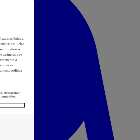
icadores únicos,
esentadas em «Nós
o» ou retirar o
s e anúncios que
sentimento a
e inferior
a nossa política
ção. Armazenar
 conteúdos,