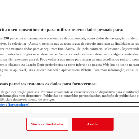
icita o seu consentimento para utilizar os seus dados pessoais para:
sos
298
parceiros armazenamos e acedemos a dados pessoais, como dados de navegação ou identif
itivo. Se selecionar «Aceito», permite que as tecnologias de rastreio suportem as finalidades apr
rceiros tratamos dados para as seguintes finalidades». Se, pelo contrário, selecionar «Rejeitar tud
ento, estas tecnologias serão desativadas. Se os rastreadores forem desativados, alguns conteúdo
 ser tão relevantes para si. Pode voltar a este menu para alterar as suas escolhas ou retirar o con
nto clicando na ligação Gerir preferências na parte inferior da página Web (ou no ícone na part
ágina, se aplicável). As suas escolhas serão aplicadas em Website. Para mais informação, consulte 
e.
ossos parceiros tratamos os dados para fornecermos:
 de geolocalização precisos. Procurar ativamente as características do dispositivo para identifica
 informações num dispositivo. Publicidade e conteúdos personalizados, medição de publicidade e
diência e desenvolvimento de serviços.
eiros (fornecedores)
Mostrar finalidades
Aceito