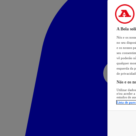
A Bola sol
Nós e os nos
no seu dispos
e os nossos pa
seu consentim
vê poderão não
qualquer mome
esquerda da p
de privacidad
Nós e os n
Utilizar dados
e/ou aceder a
estudos de au
Lista de parc