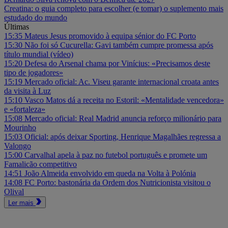
Creatina: o guia completo para escolher (e tomar) o suplemento mais
estudado do mundo
Últimas
15:35
Mateus Jesus promovido à equipa sénior do FC Porto
15:30
Não foi só Cucurella: Gavi também cumpre promessa após
título mundial (vídeo)
15:20
Defesa do Arsenal chama por Vinícius: «Precisamos deste
tipo de jogadores»
15:19
Mercado oficial: Ac. Viseu garante internacional croata antes
da visita à Luz
15:10
Vasco Matos dá a receita no Estoril: «Mentalidade vencedora»
e «fortaleza»
15:08
Mercado oficial: Real Madrid anuncia reforço milionário para
Mourinho
15:03
Oficial: após deixar Sporting, Henrique Magalhães regressa a
Valongo
15:00
Carvalhal apela à paz no futebol português e promete um
Famalicão competitivo
14:51
João Almeida envolvido em queda na Volta à Polónia
14:08
FC Porto: bastonária da Ordem dos Nutricionista visitou o
Olival
Ler mais