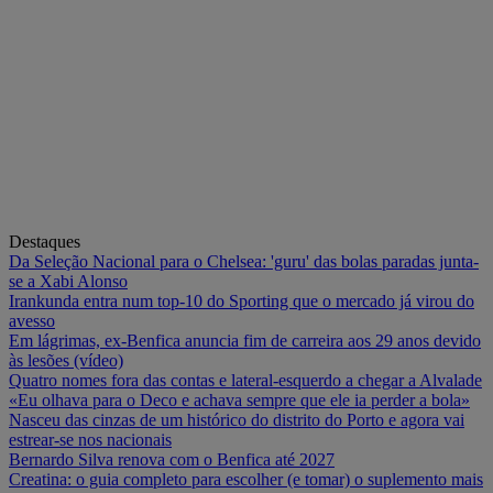
Destaques
Da Seleção Nacional para o Chelsea: 'guru' das bolas paradas junta-
se a Xabi Alonso
Irankunda entra num top-10 do Sporting que o mercado já virou do
avesso
Em lágrimas, ex-Benfica anuncia fim de carreira aos 29 anos devido
às lesões (vídeo)
Quatro nomes fora das contas e lateral-esquerdo a chegar a Alvalade
«Eu olhava para o Deco e achava sempre que ele ia perder a bola»
Nasceu das cinzas de um histórico do distrito do Porto e agora vai
estrear-se nos nacionais
Bernardo Silva renova com o Benfica até 2027
Creatina: o guia completo para escolher (e tomar) o suplemento mais