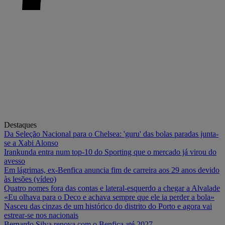
Destaques
Da Seleção Nacional para o Chelsea: 'guru' das bolas paradas junta-
se a Xabi Alonso
Irankunda entra num top-10 do Sporting que o mercado já virou do
avesso
Em lágrimas, ex-Benfica anuncia fim de carreira aos 29 anos devido
às lesões (vídeo)
Quatro nomes fora das contas e lateral-esquerdo a chegar a Alvalade
«Eu olhava para o Deco e achava sempre que ele ia perder a bola»
Nasceu das cinzas de um histórico do distrito do Porto e agora vai
estrear-se nos nacionais
Bernardo Silva renova com o Benfica até 2027