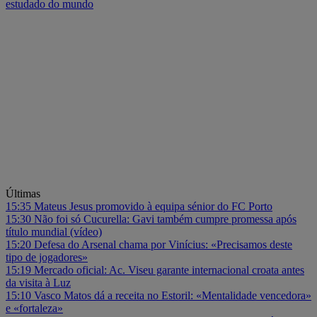
estudado do mundo
Últimas
15:35
Mateus Jesus promovido à equipa sénior do FC Porto
15:30
Não foi só Cucurella: Gavi também cumpre promessa após
título mundial (vídeo)
15:20
Defesa do Arsenal chama por Vinícius: «Precisamos deste
tipo de jogadores»
15:19
Mercado oficial: Ac. Viseu garante internacional croata antes
da visita à Luz
15:10
Vasco Matos dá a receita no Estoril: «Mentalidade vencedora»
e «fortaleza»