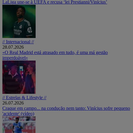
LaLiga une-se à UEFA e recusa ‘lei Prestianni/Vinícius’
// Internacional //
28.07.2026
«O Real Madrid está atrasado em tudo, é uma má gestão
imperdoável»
// Estrelas & Lifestyle //
26.07.2026
Craque em campo... na condução nem tanto: Vinícius sofre pequeno
'acidente' (vídeo)