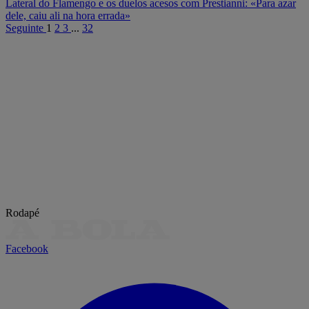
Lateral do Flamengo e os duelos acesos com Prestianni: «Para azar
dele, caiu ali na hora errada»
Seguinte
1
2
3
...
32
Rodapé
Facebook