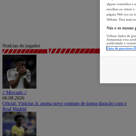
alguns conteúdos e an
escolhas ou retirar 
página Web (ou no íc
Website. Para mais in
Nós e os nossos
Utilizar dados de geo
Armazenar e/ou aced
publicidade e conteú
Notícias do jogador
Lista de parceiros (
// Mercado //
06.08.2026
Oficial: Vinícius Jr. assina novo contrato de longa duração com o
Real Madrid