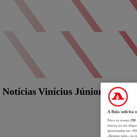
Notícias Vinícius Júnior
A Bola solicita 
Nós e os nossos
298
únicos, no seu dispos
apresentadas em «Nós 
«Rejeitar tudo» ou re