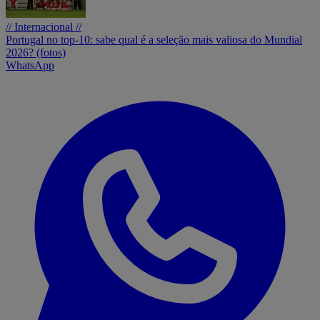
// Internacional //
Portugal no top-10: sabe qual é a seleção mais valiosa do Mundial
2026? (fotos)
WhatsApp