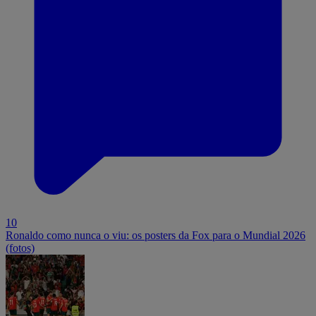
10
Ronaldo como nunca o viu: os posters da Fox para o Mundial 2026
(fotos)