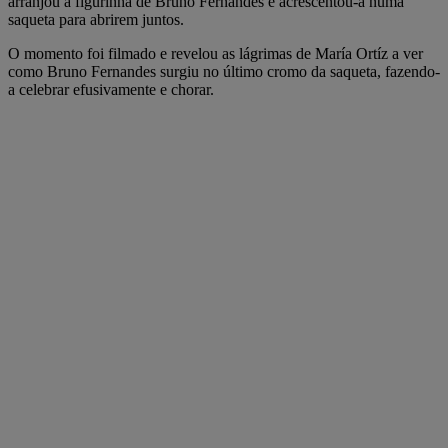
arranjou a figurinha de Bruno Fernandes e acrescentou-a numa
saqueta para abrirem juntos.
O momento foi filmado e revelou as lágrimas de María Ortíz a ver
como Bruno Fernandes surgiu no último cromo da saqueta, fazendo-
a celebrar efusivamente e chorar.