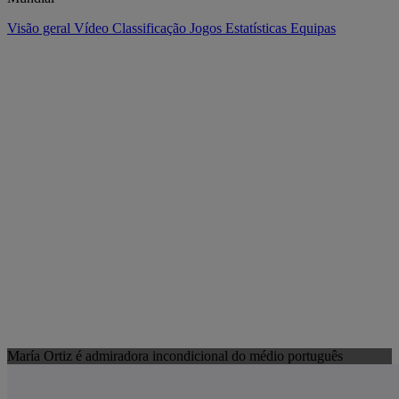
Visão geral
Vídeo
Classificação
Jogos
Estatísticas
Equipas
María Ortiz é admiradora incondicional do médio português