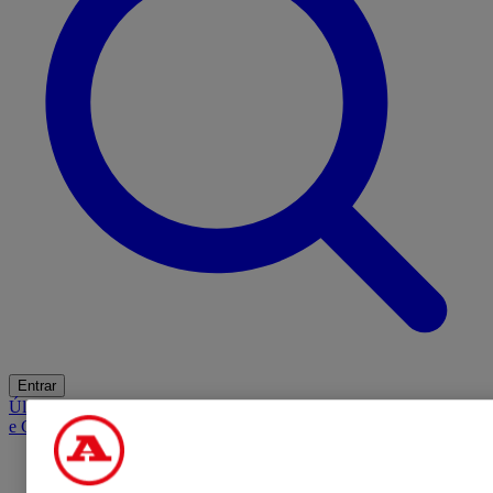
Entrar
Últimas
Mercado
Opinião
iGaming Hub
A BOLA SUGERE
Barba
e Cabelo