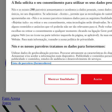
A Bola solicita o seu consentimento para utilizar os seus dados pes
Nós e os nossos
298
parceiros armazenamos e acedemos a dados pessoais, como dados 
únicos, no seu dispositivo. Se selecionar «Aceito», permite que as tecnologias de rastre
apresentadas em «Nós e os nossos parceiros tratamos dados para as seguintes finalidades
«Rejeitar tudo» ou retirar o seu consentimento, estas tecnologias serão desativadas. Se 
alguns conteúdos e anúncios que vê poderão não ser tão relevantes para si. Pode voltar 
escolhas ou retirar o consentimento a qualquer momento clicando na ligação Gerir prefe
página Web (ou no ícone na parte inferior esquerda da página, se aplicável). As suas e
Website. Para mais informação, consulte a nossa política de privacidade.
Nós e os nossos parceiros tratamos os dados para fornecermos:
Utilizar dados de geolocalização precisos. Procurar ativamente as características do disp
Armazenar e/ou aceder a informações num dispositivo. Publicidade e conteúdos perso
publicidade e conteúdos, estudos de audiência e desenvolvimento de serviços.
Lista de parceiros (fornecedores)
Mostrar finalidades
Aceito
Fans Arena
Jogos