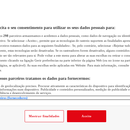
icita o seu consentimento para utilizar os seus dados pessoais para:
sos
298
parceiros armazenamos e acedemos a dados pessoais, como dados de navegação ou identif
itivo. Se selecionar «Aceito», permite que as tecnologias de rastreio suportem as finalidades apr
rceiros tratamos dados para as seguintes finalidades». Se, pelo contrário, selecionar «Rejeitar tud
ento, estas tecnologias serão desativadas. Se os rastreadores forem desativados, alguns conteúdo
 ser tão relevantes para si. Pode voltar a este menu para alterar as suas escolhas ou retirar o con
nto clicando na ligação Gerir preferências na parte inferior da página Web (ou no ícone na part
ágina, se aplicável). As suas escolhas serão aplicadas em Website. Para mais informação, consulte 
e.
ossos parceiros tratamos os dados para fornecermos:
 de geolocalização precisos. Procurar ativamente as características do dispositivo para identifica
 informações num dispositivo. Publicidade e conteúdos personalizados, medição de publicidade e
diência e desenvolvimento de serviços.
eiros (fornecedores)
Mostrar finalidades
Aceito