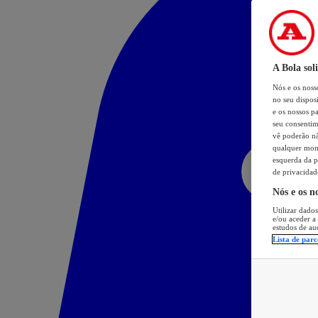
A Bola sol
Nós e os nos
no seu dispos
e os nossos pa
seu consentim
vê poderão não
qualquer mome
esquerda da p
de privacidad
Nós e os n
Utilizar dados
e/ou aceder a
estudos de au
Lista de parc