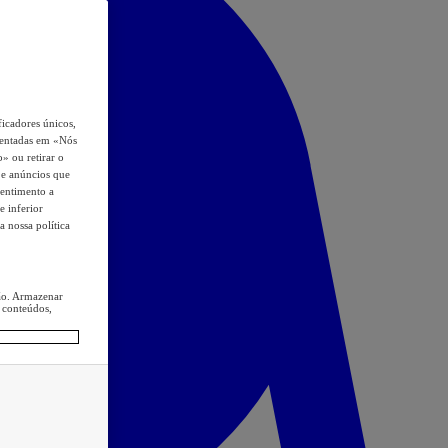
icadores únicos,
esentadas em «Nós
o» ou retirar o
s e anúncios que
sentimento a
e inferior
a nossa política
ção. Armazenar
 conteúdos,