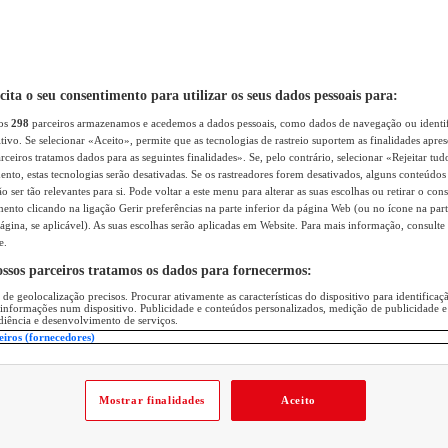
icita o seu consentimento para utilizar os seus dados pessoais para:
sos
298
parceiros armazenamos e acedemos a dados pessoais, como dados de navegação ou identif
itivo. Se selecionar «Aceito», permite que as tecnologias de rastreio suportem as finalidades apr
rceiros tratamos dados para as seguintes finalidades». Se, pelo contrário, selecionar «Rejeitar tud
ento, estas tecnologias serão desativadas. Se os rastreadores forem desativados, alguns conteúdo
 ser tão relevantes para si. Pode voltar a este menu para alterar as suas escolhas ou retirar o con
nto clicando na ligação Gerir preferências na parte inferior da página Web (ou no ícone na part
ágina, se aplicável). As suas escolhas serão aplicadas em Website. Para mais informação, consulte 
e.
ossos parceiros tratamos os dados para fornecermos:
 de geolocalização precisos. Procurar ativamente as características do dispositivo para identifica
 informações num dispositivo. Publicidade e conteúdos personalizados, medição de publicidade e
diência e desenvolvimento de serviços.
eiros (fornecedores)
Mostrar finalidades
Aceito