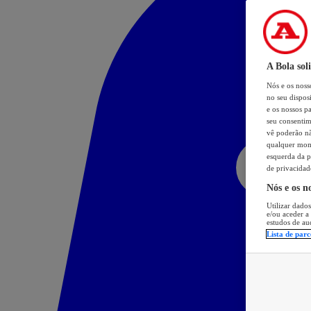
A Bola sol
Nós e os nos
no seu dispos
e os nossos pa
seu consentim
vê poderão não
qualquer mome
esquerda da p
de privacidad
Nós e os n
Utilizar dados
e/ou aceder a
estudos de au
Lista de parc