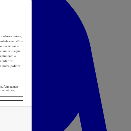
icadores únicos,
esentadas em «Nós
o» ou retirar o
s e anúncios que
sentimento a
e inferior
a nossa política
ção. Armazenar
 conteúdos,