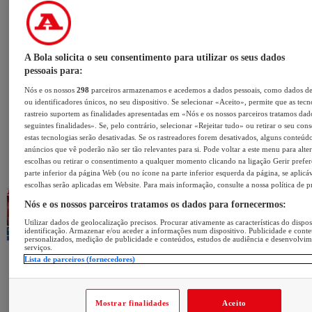
A Bola solicita o seu consentimento para utilizar os seus dados
pessoais para:
Nós e os nossos
298
parceiros armazenamos e acedemos a dados pessoais, como dados d
ou identificadores únicos, no seu dispositivo. Se selecionar «Aceito», permite que as tecn
rastreio suportem as finalidades apresentadas em «Nós e os nossos parceiros tratamos dad
seguintes finalidades». Se, pelo contrário, selecionar «Rejeitar tudo» ou retirar o seu con
estas tecnologias serão desativadas. Se os rastreadores forem desativados, alguns conteúd
anúncios que vê poderão não ser tão relevantes para si. Pode voltar a este menu para alter
escolhas ou retirar o consentimento a qualquer momento clicando na ligação Gerir prefer
parte inferior da página Web (ou no ícone na parte inferior esquerda da página, se aplicáv
escolhas serão aplicadas em Website. Para mais informação, consulte a nossa política de p
Nós e os nossos parceiros tratamos os dados para fornecermos:
Utilizar dados de geolocalização precisos. Procurar ativamente as características do dispos
identificação. Armazenar e/ou aceder a informações num dispositivo. Publicidade e cont
personalizados, medição de publicidade e conteúdos, estudos de audiência e desenvolvi
serviços.
Lista de parceiros (fornecedores)
Mostrar finalidades
Aceito