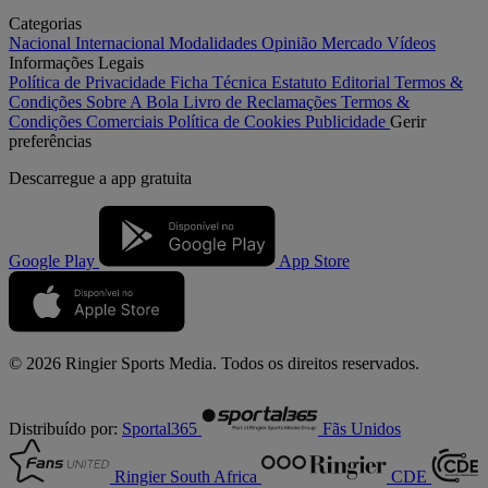
Categorias
Nacional
Internacional
Modalidades
Opinião
Mercado
Vídeos
Informações Legais
Política de Privacidade
Ficha Técnica
Estatuto Editorial
Termos &
Condições
Sobre A Bola
Livro de Reclamações
Termos &
Condições Comerciais
Política de Cookies
Publicidade
Gerir
preferências
Descarregue a
app gratuita
Google Play
App Store
© 2026 Ringier Sports Media. Todos os direitos reservados.
Distribuído por:
Sportal365
Fãs Unidos
Ringier South Africa
CDE