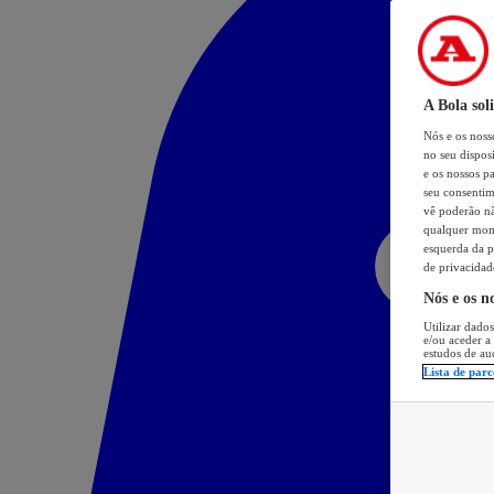
A Bola sol
Nós e os nos
no seu dispos
e os nossos pa
seu consentim
vê poderão não
qualquer mome
esquerda da p
de privacidad
Nós e os n
Utilizar dados
e/ou aceder a
estudos de au
Lista de parc