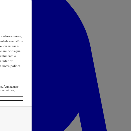
icadores únicos,
esentadas em «Nós
o» ou retirar o
s e anúncios que
sentimento a
e inferior
a nossa política
ção. Armazenar
 conteúdos,