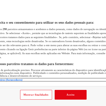
icita o seu consentimento para utilizar os seus dados pessoais para:
sos
298
parceiros armazenamos e acedemos a dados pessoais, como dados de navegação ou identif
itivo. Se selecionar «Aceito», permite que as tecnologias de rastreio suportem as finalidades apr
rceiros tratamos dados para as seguintes finalidades». Se, pelo contrário, selecionar «Rejeitar tud
ento, estas tecnologias serão desativadas. Se os rastreadores forem desativados, alguns conteúdo
 ser tão relevantes para si. Pode voltar a este menu para alterar as suas escolhas ou retirar o con
nto clicando na ligação Gerir preferências na parte inferior da página Web (ou no ícone na part
ágina, se aplicável). As suas escolhas serão aplicadas em Website. Para mais informação, consulte 
e.
ossos parceiros tratamos os dados para fornecermos:
 de geolocalização precisos. Procurar ativamente as características do dispositivo para identifica
 informações num dispositivo. Publicidade e conteúdos personalizados, medição de publicidade e
diência e desenvolvimento de serviços.
eiros (fornecedores)
Mostrar finalidades
Aceito