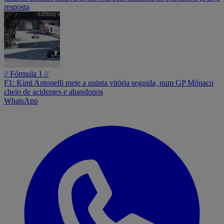
resposta
// Fórmula 1 //
F1: Kimi Antonelli mete a quinta vitória seguida, num GP Mónaco
cheio de acidentes e abandonos
WhatsApp