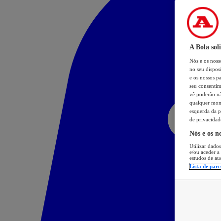
A Bola sol
Nós e os nos
no seu dispos
e os nossos pa
seu consentim
vê poderão não
qualquer mome
esquerda da p
de privacidad
Nós e os n
Utilizar dados
e/ou aceder a
estudos de au
Lista de parc