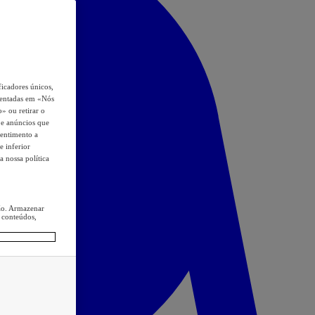
icadores únicos,
esentadas em «Nós
o» ou retirar o
s e anúncios que
sentimento a
e inferior
a nossa política
ção. Armazenar
 conteúdos,