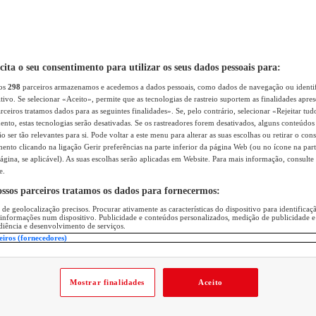
icita o seu consentimento para utilizar os seus dados pessoais para:
sos
298
parceiros armazenamos e acedemos a dados pessoais, como dados de navegação ou identif
itivo. Se selecionar «Aceito», permite que as tecnologias de rastreio suportem as finalidades apr
rceiros tratamos dados para as seguintes finalidades». Se, pelo contrário, selecionar «Rejeitar tud
ento, estas tecnologias serão desativadas. Se os rastreadores forem desativados, alguns conteúdo
 ser tão relevantes para si. Pode voltar a este menu para alterar as suas escolhas ou retirar o con
nto clicando na ligação Gerir preferências na parte inferior da página Web (ou no ícone na part
ágina, se aplicável). As suas escolhas serão aplicadas em Website. Para mais informação, consulte 
e.
ossos parceiros tratamos os dados para fornecermos:
 de geolocalização precisos. Procurar ativamente as características do dispositivo para identifica
 informações num dispositivo. Publicidade e conteúdos personalizados, medição de publicidade e
diência e desenvolvimento de serviços.
eiros (fornecedores)
Mostrar finalidades
Aceito