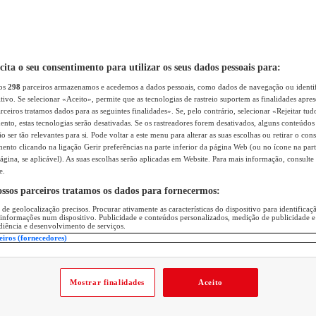
icita o seu consentimento para utilizar os seus dados pessoais para:
sos
298
parceiros armazenamos e acedemos a dados pessoais, como dados de navegação ou identif
itivo. Se selecionar «Aceito», permite que as tecnologias de rastreio suportem as finalidades apr
rceiros tratamos dados para as seguintes finalidades». Se, pelo contrário, selecionar «Rejeitar tud
ento, estas tecnologias serão desativadas. Se os rastreadores forem desativados, alguns conteúdo
 ser tão relevantes para si. Pode voltar a este menu para alterar as suas escolhas ou retirar o con
nto clicando na ligação Gerir preferências na parte inferior da página Web (ou no ícone na part
ágina, se aplicável). As suas escolhas serão aplicadas em Website. Para mais informação, consulte 
e.
ossos parceiros tratamos os dados para fornecermos:
 de geolocalização precisos. Procurar ativamente as características do dispositivo para identifica
 informações num dispositivo. Publicidade e conteúdos personalizados, medição de publicidade e
diência e desenvolvimento de serviços.
eiros (fornecedores)
Mostrar finalidades
Aceito