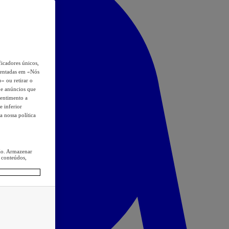
icadores únicos,
esentadas em «Nós
o» ou retirar o
s e anúncios que
sentimento a
e inferior
a nossa política
ção. Armazenar
 conteúdos,