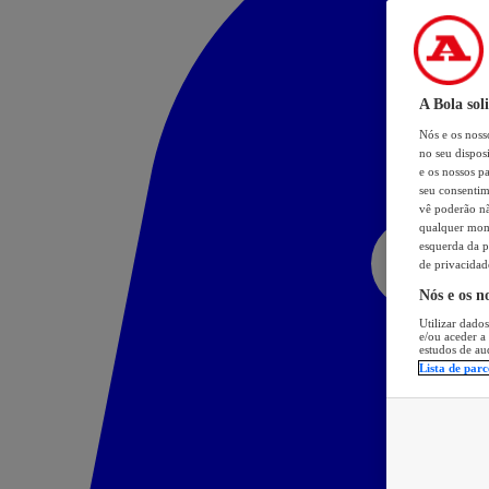
A Bola sol
Nós e os nos
no seu dispos
e os nossos pa
seu consentim
vê poderão não
qualquer mome
esquerda da p
de privacidad
Nós e os n
Utilizar dados
e/ou aceder a
estudos de au
Lista de parc