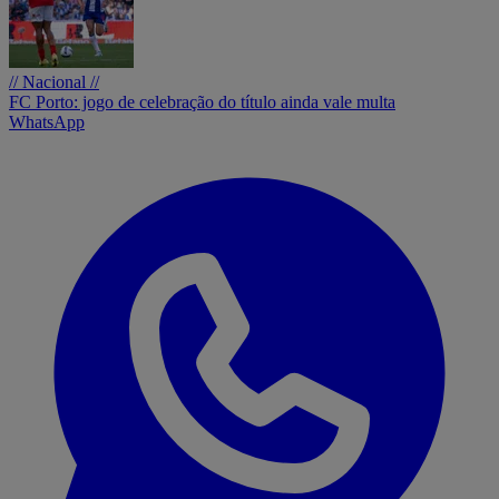
// Nacional //
FC Porto: jogo de celebração do título ainda vale multa
WhatsApp