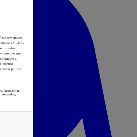
icadores únicos,
esentadas em «Nós
o» ou retirar o
s e anúncios que
sentimento a
e inferior
a nossa política
ção. Armazenar
 conteúdos,