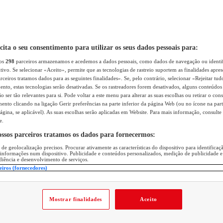
icita o seu consentimento para utilizar os seus dados pessoais para:
sos
298
parceiros armazenamos e acedemos a dados pessoais, como dados de navegação ou identif
itivo. Se selecionar «Aceito», permite que as tecnologias de rastreio suportem as finalidades apr
rceiros tratamos dados para as seguintes finalidades». Se, pelo contrário, selecionar «Rejeitar tud
ento, estas tecnologias serão desativadas. Se os rastreadores forem desativados, alguns conteúdo
 ser tão relevantes para si. Pode voltar a este menu para alterar as suas escolhas ou retirar o con
nto clicando na ligação Gerir preferências na parte inferior da página Web (ou no ícone na part
ágina, se aplicável). As suas escolhas serão aplicadas em Website. Para mais informação, consulte 
e.
ossos parceiros tratamos os dados para fornecermos:
 de geolocalização precisos. Procurar ativamente as características do dispositivo para identifica
 informações num dispositivo. Publicidade e conteúdos personalizados, medição de publicidade e
diência e desenvolvimento de serviços.
eiros (fornecedores)
Mostrar finalidades
Aceito