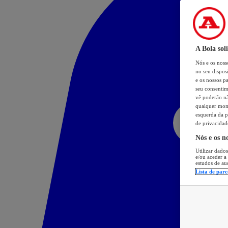
A Bola sol
Nós e os nos
no seu dispos
e os nossos pa
seu consentim
vê poderão não
qualquer mome
esquerda da p
de privacidad
Nós e os n
Utilizar dados
e/ou aceder a
estudos de au
Lista de parc