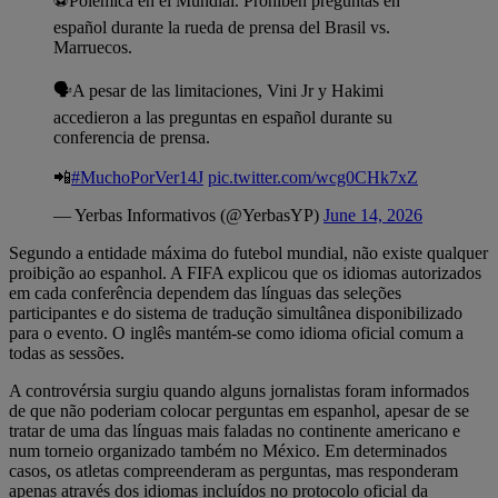
⚽️Polemica en el Mundial. Prohíben preguntas en
español durante la rueda de prensa del Brasil vs.
Marruecos.
🗣️A pesar de las limitaciones, Vini Jr y Hakimi
accedieron a las preguntas en español durante su
conferencia de prensa.
📲
#MuchoPorVer14J
pic.twitter.com/wcg0CHk7xZ
— Yerbas Informativos (@YerbasYP)
June 14, 2026
Segundo a entidade máxima do futebol mundial, não existe qualquer
proibição ao espanhol. A FIFA explicou que os idiomas autorizados
em cada conferência dependem das línguas das seleções
participantes e do sistema de tradução simultânea disponibilizado
para o evento. O inglês mantém-se como idioma oficial comum a
todas as sessões.
A controvérsia surgiu quando alguns jornalistas foram informados
de que não poderiam colocar perguntas em espanhol, apesar de se
tratar de uma das línguas mais faladas no continente americano e
num torneio organizado também no México. Em determinados
casos, os atletas compreenderam as perguntas, mas responderam
apenas através dos idiomas incluídos no protocolo oficial da