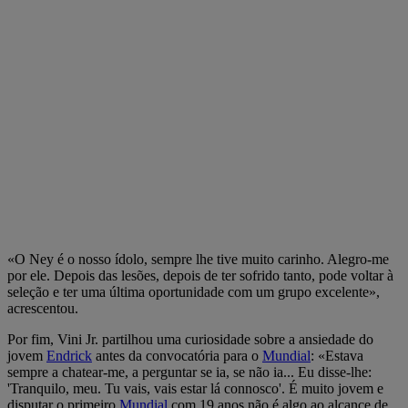
«O Ney é o nosso ídolo, sempre lhe tive muito carinho. Alegro-me
por ele. Depois das lesões, depois de ter sofrido tanto, pode voltar à
seleção e ter uma última oportunidade com um grupo excelente»,
acrescentou.
Por fim, Vini Jr. partilhou uma curiosidade sobre a ansiedade do
jovem
Endrick
antes da convocatória para o
Mundial
: «Estava
sempre a chatear-me, a perguntar se ia, se não ia... Eu disse-lhe:
'Tranquilo, meu. Tu vais, vais estar lá connosco'. É muito jovem e
disputar o primeiro
Mundial
com 19 anos não é algo ao alcance de