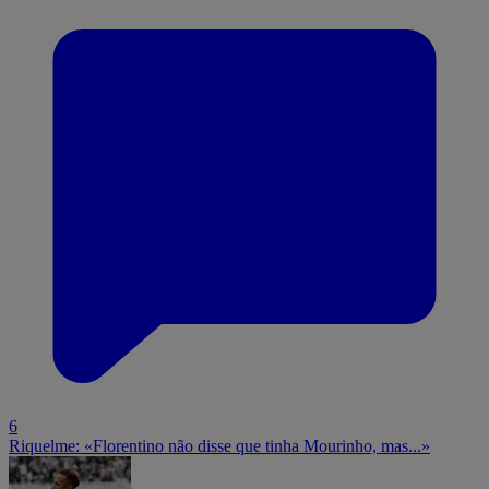
6
Riquelme: «Florentino não disse que tinha Mourinho, mas...»