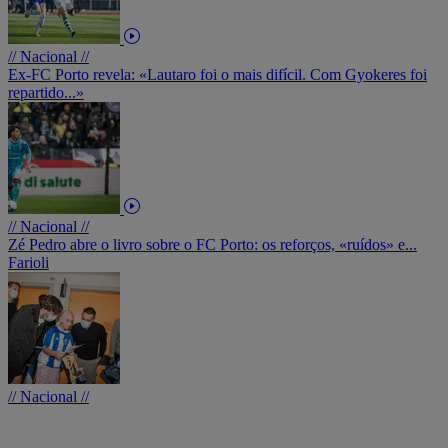
// Nacional //
Ex-FC Porto revela: «Lautaro foi o mais difícil. Com Gyokeres foi
repartido...»
// Nacional //
Zé Pedro abre o livro sobre o FC Porto: os reforços, «ruídos» e...
Farioli
// Nacional //