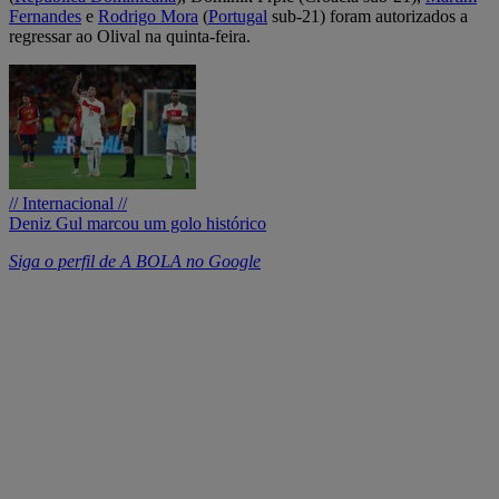
Fernandes
e
Rodrigo Mora
(
Portugal
sub-21) foram autorizados a
regressar ao Olival na quinta-feira.
// Internacional //
Deniz Gul marcou um golo histórico
Siga o perfil de A BOLA no Google