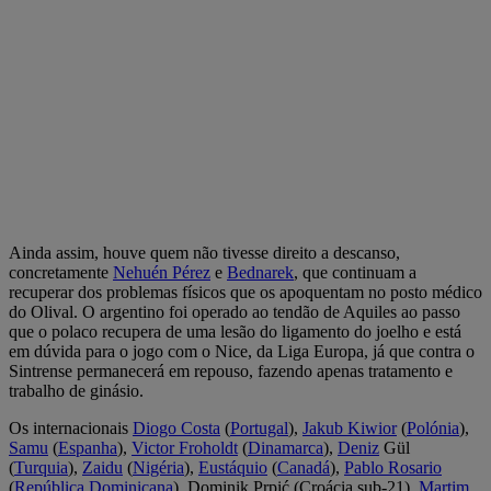
Ainda assim, houve quem não tivesse direito a descanso,
concretamente
Nehuén Pérez
e
Bednarek
, que continuam a
recuperar dos problemas físicos que os apoquentam no posto médico
do Olival. O argentino foi operado ao tendão de Aquiles ao passo
que o polaco recupera de uma lesão do ligamento do joelho e está
em dúvida para o jogo com o Nice, da Liga Europa, já que contra o
Sintrense permanecerá em repouso, fazendo apenas tratamento e
trabalho de ginásio.
Os internacionais
Diogo Costa
(
Portugal
),
Jakub Kiwior
(
Polónia
),
Samu
(
Espanha
),
Victor Froholdt
(
Dinamarca
),
Deniz
Gül
(
Turquia
),
Zaidu
(
Nigéria
),
Eustáquio
(
Canadá
),
Pablo Rosario
(
República Dominicana
), Dominik Prpić (Croácia sub-21),
Martim