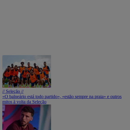
// Seleção //
«O balneário está todo partido», «estão sempre na praia» e outros
mitos à volta da Seleção