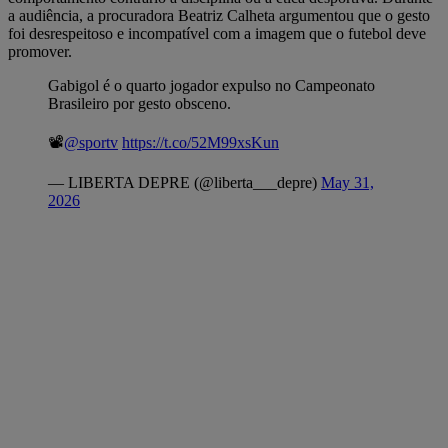
a audiência, a procuradora Beatriz Calheta argumentou que o gesto
foi desrespeitoso e incompatível com a imagem que o futebol deve
promover.
Gabigol é o quarto jogador expulso no Campeonato
Brasileiro por gesto obsceno.
📽️
@sportv
https://t.co/52M99xsKun
— LIBERTA DEPRE (@liberta___depre)
May 31,
2026