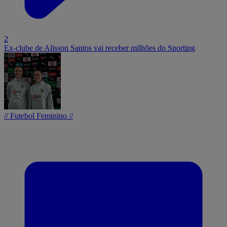
2
Ex-clube de Alisson Santos vai receber milhões do Sporting
// Futebol Feminino //