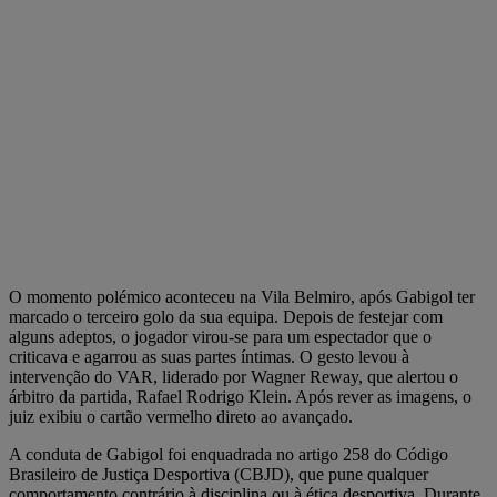
O momento polémico aconteceu na Vila Belmiro, após Gabigol ter
marcado o terceiro golo da sua equipa. Depois de festejar com
alguns adeptos, o jogador virou-se para um espectador que o
criticava e agarrou as suas partes íntimas. O gesto levou à
intervenção do VAR, liderado por Wagner Reway, que alertou o
árbitro da partida, Rafael Rodrigo Klein. Após rever as imagens, o
juiz exibiu o cartão vermelho direto ao avançado.
A conduta de Gabigol foi enquadrada no artigo 258 do Código
Brasileiro de Justiça Desportiva (CBJD), que pune qualquer
comportamento contrário à disciplina ou à ética desportiva. Durante