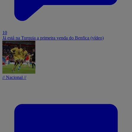
10
Já está na Turquia a primeira venda do Benfica (vídeo)
// Nacional //