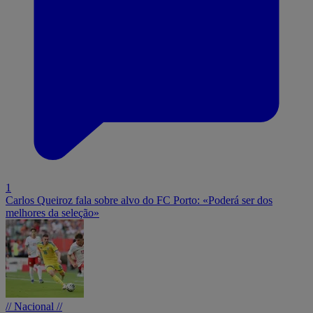
1
Carlos Queiroz fala sobre alvo do FC Porto: «Poderá ser dos
melhores da seleção»
// Nacional //