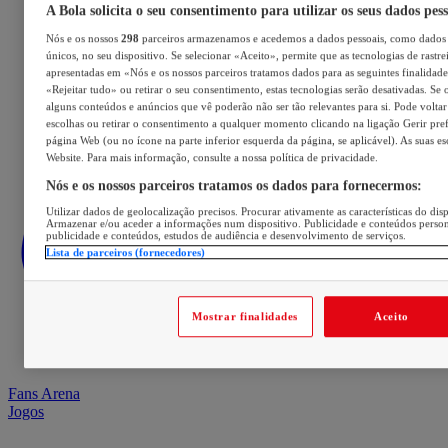
A Bola solicita o seu consentimento para utilizar os seus dados pes
Nós e os nossos
298
parceiros armazenamos e acedemos a dados pessoais, como dados 
únicos, no seu dispositivo. Se selecionar «Aceito», permite que as tecnologias de rastre
apresentadas em «Nós e os nossos parceiros tratamos dados para as seguintes finalidades
«Rejeitar tudo» ou retirar o seu consentimento, estas tecnologias serão desativadas. Se 
alguns conteúdos e anúncios que vê poderão não ser tão relevantes para si. Pode voltar 
escolhas ou retirar o consentimento a qualquer momento clicando na ligação Gerir prefe
página Web (ou no ícone na parte inferior esquerda da página, se aplicável). As suas e
Website. Para mais informação, consulte a nossa política de privacidade.
Nós e os nossos parceiros tratamos os dados para fornecermos:
Utilizar dados de geolocalização precisos. Procurar ativamente as características do disp
Armazenar e/ou aceder a informações num dispositivo. Publicidade e conteúdos perso
publicidade e conteúdos, estudos de audiência e desenvolvimento de serviços.
Lista de parceiros (fornecedores)
Mostrar finalidades
Aceito
Fans Arena
Jogos