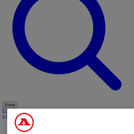
Entrar
Últimas
Mercado
Opinião
iGaming Hub
A BOLA SUGERE
Barba
e Cabelo