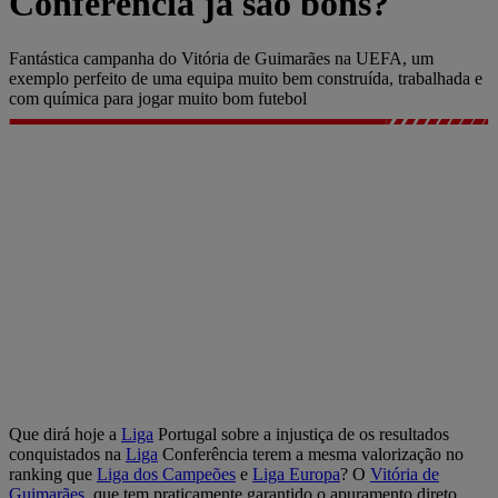
Conferência já são bons?
Fantástica campanha do Vitória de Guimarães na UEFA, um
exemplo perfeito de uma equipa muito bem construída, trabalhada e
com química para jogar muito bom futebol
Que dirá hoje a
Liga
Portugal sobre a injustiça de os resultados
conquistados na
Liga
Conferência terem a mesma valorização no
ranking que
Liga dos Campeões
e
Liga Europa
? O
Vitória de
Guimarães
, que tem praticamente garantido o apuramento direto