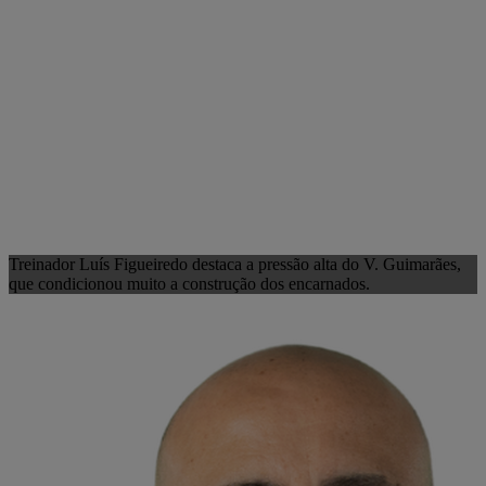
Treinador Luís Figueiredo destaca a pressão alta do V. Guimarães,
que condicionou muito a construção dos encarnados.