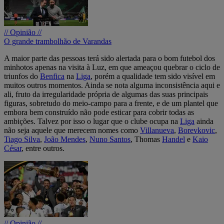
// Opinião //
O grande trambolhão de Varandas
A maior parte das pessoas terá sido alertada para o bom futebol dos
minhotos apenas na visita à Luz, em que ameaçou quebrar o ciclo de
triunfos do
Benfica
na
Liga
, porém a qualidade tem sido visível em
muitos outros momentos. Ainda se nota alguma inconsistência aqui e
ali, fruto da irregularidade própria de algumas das suas principais
figuras, sobretudo do meio-campo para a frente, e de um plantel que
embora bem construído não pode esticar para cobrir todas as
ambições. Talvez por isso o lugar que o clube ocupa na
Liga
ainda
não seja aquele que merecem nomes como
Villanueva
,
Borevkovic
,
Tiago Silva
,
João Mendes
,
Nuno Santos
, Thomas
Handel
e
Kaio
César
, entre outros.
// Opinião //