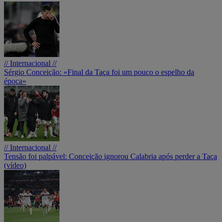
// Internacional //
Sérgio Conceição: «Final da Taça foi um pouco o espelho da
época»
// Internacional //
Tensão foi palpável: Conceição ignorou Calabria após perder a Taça
(vídeo)