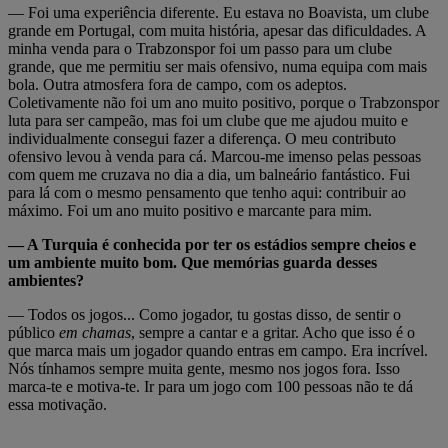
— Foi uma experiência diferente. Eu estava no Boavista, um clube
grande em Portugal, com muita história, apesar das dificuldades. A
minha venda para o Trabzonspor foi um passo para um clube
grande, que me permitiu ser mais ofensivo, numa equipa com mais
bola. Outra atmosfera fora de campo, com os adeptos.
Coletivamente não foi um ano muito positivo, porque o Trabzonspor
luta para ser campeão, mas foi um clube que me ajudou muito e
individualmente consegui fazer a diferença. O meu contributo
ofensivo levou à venda para cá. Marcou-me imenso pelas pessoas
com quem me cruzava no dia a dia, um balneário fantástico. Fui
para lá com o mesmo pensamento que tenho aqui: contribuir ao
máximo. Foi um ano muito positivo e marcante para mim.
— A Turquia é conhecida por ter os estádios sempre cheios e
um ambiente muito bom. Que memórias guarda desses
ambientes?
— Todos os jogos... Como jogador, tu gostas disso, de sentir o
público
em chamas
, sempre a cantar e a gritar. Acho que isso é o
que marca mais um jogador quando entras em campo. Era incrível.
Nós tínhamos sempre muita gente, mesmo nos jogos fora. Isso
marca-te e motiva-te. Ir para um jogo com 100 pessoas não te dá
essa motivação.