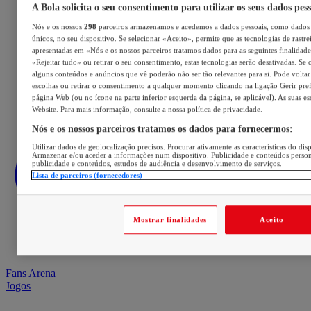
A Bola solicita o seu consentimento para utilizar os seus dados pes
Nós e os nossos
298
parceiros armazenamos e acedemos a dados pessoais, como dados 
únicos, no seu dispositivo. Se selecionar «Aceito», permite que as tecnologias de rastre
apresentadas em «Nós e os nossos parceiros tratamos dados para as seguintes finalidades
«Rejeitar tudo» ou retirar o seu consentimento, estas tecnologias serão desativadas. Se 
alguns conteúdos e anúncios que vê poderão não ser tão relevantes para si. Pode voltar 
escolhas ou retirar o consentimento a qualquer momento clicando na ligação Gerir prefe
página Web (ou no ícone na parte inferior esquerda da página, se aplicável). As suas e
Website. Para mais informação, consulte a nossa política de privacidade.
Nós e os nossos parceiros tratamos os dados para fornecermos:
Utilizar dados de geolocalização precisos. Procurar ativamente as características do disp
Armazenar e/ou aceder a informações num dispositivo. Publicidade e conteúdos perso
publicidade e conteúdos, estudos de audiência e desenvolvimento de serviços.
Lista de parceiros (fornecedores)
Mostrar finalidades
Aceito
Fans Arena
Jogos