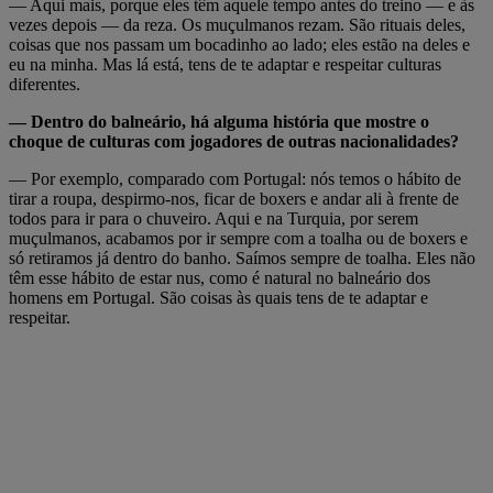
— Aqui mais, porque eles têm aquele tempo antes do treino — e às
vezes depois — da reza. Os muçulmanos rezam. São rituais deles,
coisas que nos passam um bocadinho ao lado; eles estão na deles e
eu na minha. Mas lá está, tens de te adaptar e respeitar culturas
diferentes.
— Dentro do balneário, há alguma história que mostre o
choque de culturas com jogadores de outras nacionalidades?
— Por exemplo, comparado com Portugal: nós temos o hábito de
tirar a roupa, despirmo-nos, ficar de boxers e andar ali à frente de
todos para ir para o chuveiro. Aqui e na Turquia, por serem
muçulmanos, acabamos por ir sempre com a toalha ou de boxers e
só retiramos já dentro do banho. Saímos sempre de toalha. Eles não
têm esse hábito de estar nus, como é natural no balneário dos
homens em Portugal. São coisas às quais tens de te adaptar e
respeitar.