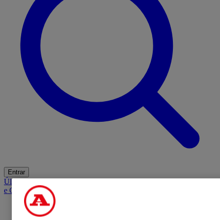
Entrar
Últimas
Mercado
Opinião
iGaming Hub
A BOLA SUGERE
Barba
e Cabelo