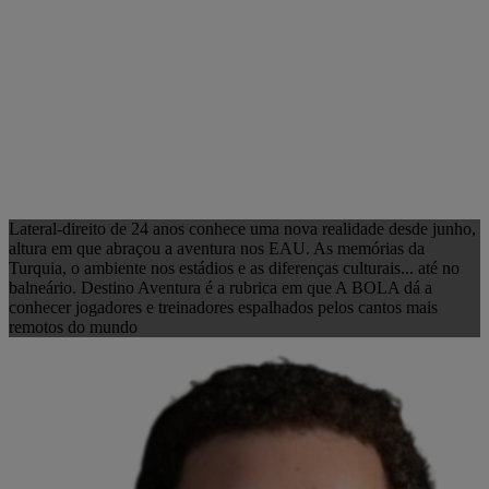
Lateral-direito de 24 anos conhece uma nova realidade desde junho,
altura em que abraçou a aventura nos EAU. As memórias da
Turquia, o ambiente nos estádios e as diferenças culturais... até no
balneário. Destino Aventura é a rubrica em que A BOLA dá a
conhecer jogadores e treinadores espalhados pelos cantos mais
remotos do mundo