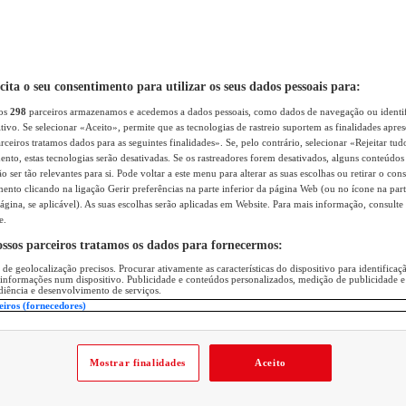
icita o seu consentimento para utilizar os seus dados pessoais para:
sos
298
parceiros armazenamos e acedemos a dados pessoais, como dados de navegação ou identif
itivo. Se selecionar «Aceito», permite que as tecnologias de rastreio suportem as finalidades apr
rceiros tratamos dados para as seguintes finalidades». Se, pelo contrário, selecionar «Rejeitar tud
ento, estas tecnologias serão desativadas. Se os rastreadores forem desativados, alguns conteúdo
 ser tão relevantes para si. Pode voltar a este menu para alterar as suas escolhas ou retirar o con
nto clicando na ligação Gerir preferências na parte inferior da página Web (ou no ícone na part
ágina, se aplicável). As suas escolhas serão aplicadas em Website. Para mais informação, consulte 
e.
ossos parceiros tratamos os dados para fornecermos:
 de geolocalização precisos. Procurar ativamente as características do dispositivo para identifica
 informações num dispositivo. Publicidade e conteúdos personalizados, medição de publicidade e
diência e desenvolvimento de serviços.
eiros (fornecedores)
Mostrar finalidades
Aceito