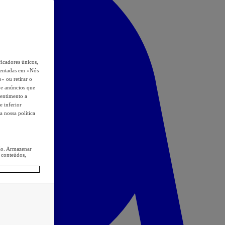
icadores únicos,
esentadas em «Nós
o» ou retirar o
s e anúncios que
sentimento a
e inferior
a nossa política
ção. Armazenar
 conteúdos,