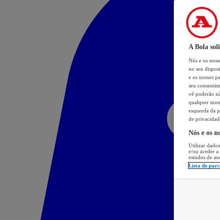
A Bola sol
Nós e os nos
no seu dispos
e os nossos pa
seu consentim
vê poderão não
qualquer mome
esquerda da p
de privacidad
Nós e os n
Utilizar dados
e/ou aceder a
estudos de au
Lista de parc