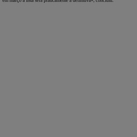
em março a lista será praticamente a definitiva», concluiu.