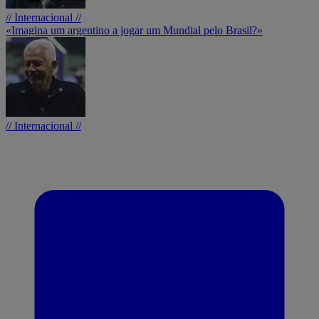
// Internacional //
«Imagina um argentino a jogar um Mundial pelo Brasil?»
// Internacional //