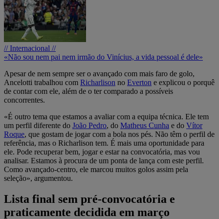
// Internacional //
«Não sou nem pai nem irmão do Vinícius, a vida pessoal é dele»
Apesar de nem sempre ser o avançado com mais faro de golo,
Ancelotti trabalhou com
Richarlison
no
Everton
e explicou o porquê
de contar com ele, além de o ter comparado a possíveis
concorrentes.
«É outro tema que estamos a avaliar com a equipa técnica. Ele tem
um perfil diferente do
João Pedro
, do
Matheus Cunha
e do
Vítor
Roque
, que gostam de jogar com a bola nos pés. Não têm o perfil de
referência, mas o Richarlison tem. É mais uma oportunidade para
ele. Pode recuperar bem, jogar e estar na convocatória, mas vou
analisar. Estamos à procura de um ponta de lança com este perfil.
Como avançado-centro, ele marcou muitos golos assim pela
seleção», argumentou.
Lista final sem pré-convocatória e
praticamente decidida em março