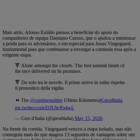
Mais atrás, Afonso Eulálio passou a beneficiar do apoio do
companheiro de equipa Damiano Caruso, que o ajudou a minimizar
a perda para os adversários, e em especial para Jonas Vingegaard,
fundamental para que continuasse a envergar a camisola rosa após a
exigente etapa.
🔻 Alone amongst the clouds. The first summit finish of
the race delivered on its promises.
🔻 Da solo tra le nuvole. Il primo arrivo in salita rispetta
il pronostico della vigilia.
⏪ The
@continentaltire
Ultimo Kilometro
#GirodItalia
pic.twitter.com/D3UbcPa4wL
— Giro d'Italia (@giroditalia)
May 15, 2026
Na frente da corrida, Vingegaard venceu a etapa isolado, mas não
conseguiu mais do que magros 13 segundos de vantagem sobre um