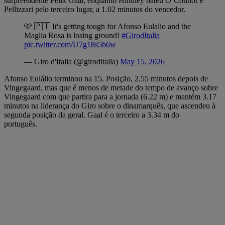
surpreendente Felix Gaal, enquanto Hindley bateu O’Connor e
Pellizzari pelo terceiro lugar, a 1.02 minutos do vencedor.
🩷 🇵🇹 It's getting tough for Afonso Eulalio and the
Maglia Rosa is losing ground!
#GirodItalia
pic.twitter.com/U7g18s5b6w
— Giro d'Italia (@giroditalia)
May 15, 2026
Afonso Eulálio terminou na 15. Posição, 2.55 minutos depois de
Vingegaard, mas que é menos de metade do tempo de avanço sobre
Vingegaard com que partira para a jornada (6.22 m) e mantém 3.17
minutos na liderança do Giro sobre o dinamarquês, que ascendeu à
segunda posição da geral. Gaal é o terceiro a 3.34 m do
português.