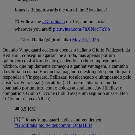
Jonas is flying towards the top of the Blockhaus!
📺 Follow the
#Giroditalia
on TV, and on socials,
wherever you are 🌐
pic.twitter.com/7hXNccTkYb
— Giro d'Italia (@giroditalia)
May 15, 2026
Quando Vingegaard acelerou apenas o italiano Giulio Pellizzari, da
Red Bull, conseguiu agarrar-lhe a roda, mas apenas por um
quilómetro (a 4,4 km do alto), cedendo ao ritmo imposto pelo
nórdico, que rapidamente começou a ganhar vantagem, a caminho
da vitória na etapa. Em quebra, pagando o esforço despendido para
responder a Vingegaard, Pellizzari foi alcançado e ultrapassado pelo
austríaco Felix Gaal (Decathlon). O jovem italiano foi ainda
apanhado por um trio, com o colega australiano, Jay Hindley, o
compatriota Giulio Ciccone (Lidl-Trek) e um segundo aussie, Ben
O’Connor (Jayco-AlUla).
🏁 3.5 KM
🇩🇰 Jonas Vingegaard, ladies and gentlemen.
#GirodItalia
pic.twitter.com/n4Qhfa1E4J