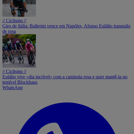
// Ciclismo //
Giro de Itália: Ballerini vence em Napóles, Afonso Eulálio tranquilo
de rosa
// Ciclismo //
Eulálio vive «dia incrível» com a camisola rosa e quer mantê-la no
temível Blockhaus
WhatsApp